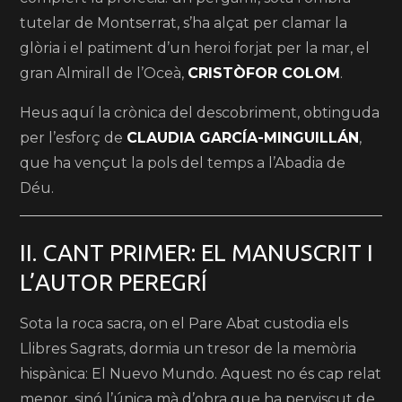
tutelar de Montserrat, s’ha alçat per clamar la
glòria i el patiment d’un heroi forjat per la mar, el
gran Almirall de l’Oceà,
CRISTÒFOR COLOM
.
Heus aquí la crònica del descobriment, obtinguda
per l’esforç de
CLAUDIA GARCÍA-MINGUILLÁN
,
que ha vençut la pols del temps a l’Abadia de
Déu.
II. CANT PRIMER: EL MANUSCRIT I
L’AUTOR PEREGRÍ
Sota la roca sacra, on el Pare Abat custodia els
Llibres Sagrats, dormia un tresor de la memòria
hispànica: El Nuevo Mundo. Aquest no és cap relat
menor, sinó l’única mà d’obra que ha perviscut de