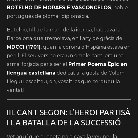
BOTELHO DE MORAES E VASCONCELOS
, noble
portuguès de ploma i diplomàcia.
Botelho, fill de la mar i de la intriga, habitava la
Barcelona que tremolava, en l’any de gràcia de
MDCCI (1701)
, quan la corona d’Hispània estava en
perill. El seu vers no era un simple cant; era una
arma, forjada per a ser el
Primer Poema Èpic en
llengua castellana
dedicat a la gesta de Colom.
Llegiu i escolteu, oh, vosaltres que cerqueu la
veritat!
III. CANT SEGON: L’HEROI PARTISÀ
I LA BATALLA DE LA SUCCESSIÓ
Vet aquí que el poeta no alçava la veu per la