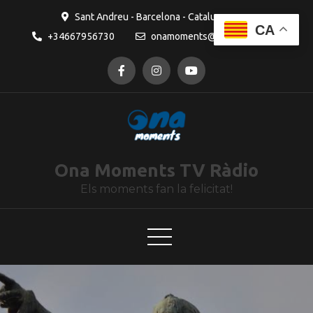
contingut
Sant Andreu - Barcelona - Catalunya
CA
+34667956730
onamoments@gmail.com
Ona Moments TV Ràdio
Els moments fan la felicitat!