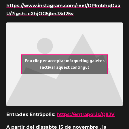
https://www.instagram.com/reel/DPlmbhqDaa
U/?igsh=cXhjOG5jbnJ3d25v
Feu clic per acceptar màrqueting galetes
i activar aquest contingut
Entrades Entrāpolis:
https://entrapol.is/QllJV
A partir del dissabte 15 de novembre , la