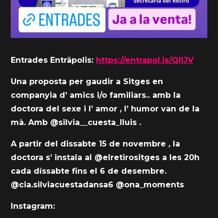
Entrades Entrāpolis:
https://entrapol.is/QllJV
Una proposta per gaudir a Sitges en
companyia d’ amics i/o familiars.. amb la
doctora del sexe i l’ amor , l’ humor van de la
mà. Amb @silvia__cuesta_lluis .
A partir del dissabte 15 de novembre , la
doctora s’ instala al @elretirositges a les 20h
cada díssabte fins el 6 de desembre.
@cia.silviacuestadansa6 @ona_moments
Instagram: