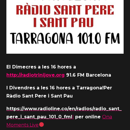
El Dimecres a les 16 hores a
http://radiotrinijove.org
91.6 FM Barcelona
I Divendres a les 16 hores a Tarragona!Per
Ràdio Sant Pere i Sant Pau
https://www.radioline.co/en/radios/radio_sant_
pere_i_sant_pau_101_0_fmI
I
per online
Ona
Moments Live