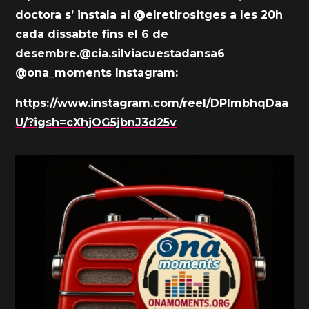
doctora s’ instala al @elretirositges a les 20h
cada díssabte fins el 6 de
desembre.@cia.silviacuestadansa6
@ona_moments Instagram:
https://www.instagram.com/reel/DPlmbhqDaa
U/?igsh=cXhjOG5jbnJ3d25v