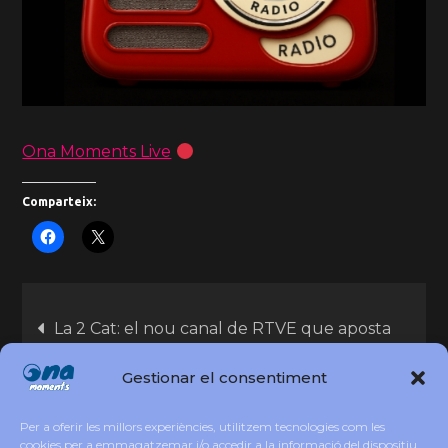
Ona Moments Live
Comparteix:
La 2 Cat: el nou canal de RTVE que aposta
pel català
Gestionar el consentiment
Juan del Val guanya el Premi Planeta 2025
Per a oferir les millors experiències, utilitzem tecnologies com les
amb Vera, una historia de amor
cookies per a emmagatzemar i/o accedir a la informació del dispositiu.