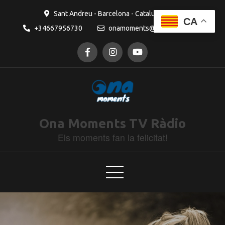
contingut
Sant Andreu - Barcelona - Catalunya
CA
+34667956730
onamoments@gmail.com
Ona Moments TV Ràdio
Els moments fan la felicitat!