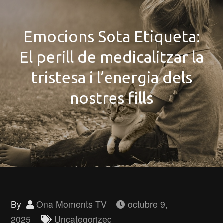
Emocions Sota Etiqueta:
El perill de medicalitzar la
tristesa i l’energia dels
nostres fills
By
Ona Moments TV
octubre 9,
2025
Uncategorized