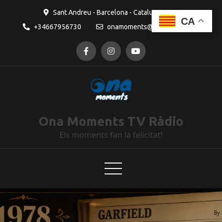
Sant Andreu - Barcelona - Catalunya
CA
+34667956730
onamoments@gmail.com
Ona Moments TV Ràdio
Els moments fan la felicitat!