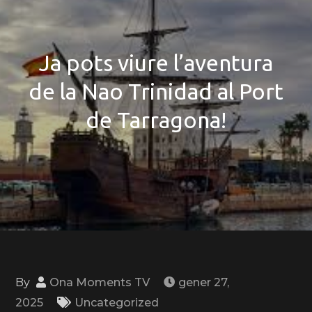
Ja pots viure l’aventura
de la Nao Trinidad al Port
de Tarragona!
By
Ona Moments TV
gener 27,
2025
Uncategorized