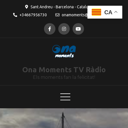
contingut
Sant Andreu - Barcelona - Catalunya
CA
+34667956730
onamoments@gmail.com
Ona Moments TV Ràdio
Els moments fan la felicitat!