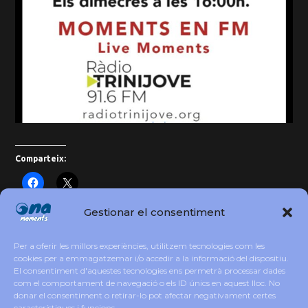
Comparteix:
Gestionar el consentiment
2025:L’Any de la Serp de Fusta
Per a oferir les millors experiències, utilitzem tecnologies com les
cookies per a emmagatzemar i/o accedir a la informació del dispositiu.
El consentiment d'aquestes tecnologies ens permetrà processar dades
com el comportament de navegació o els ID únics en aquest lloc. No
Els Beneficis de l’Esmorzar de Plàtan amb
donar el consentiment o retirar-lo pot afectar negativament certes
Xocolata: Un Antidepressiu Natural
característiques i funcions.