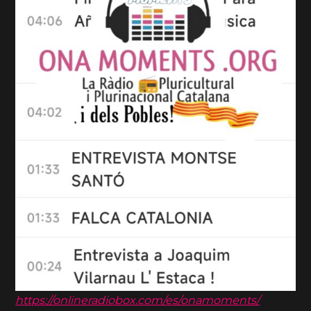
https://onlineradiobox.com/es/onamoments/