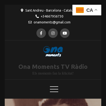
Ves al
contingut
CA
Sant Andreu - Barcelona - Catalunya
+34667956730
onamoments@gmail.com
Ona Moments TV Ràdio
Els moments fan la felicitat!