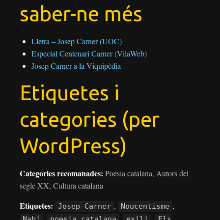
saber-ne més
Lletra – Josep Carner (UOC)
Especial Centenari Carner (VilaWeb)
Josep Carner a la Viquipèdia
Etiquetes i
categories (per
WordPress)
Categories recomanades:
Poesia catalana, Autors del
segle XX, Cultura catalana
Etiquetes:
,
,
Josep Carner
Noucentisme
,
,
,
Nabí
poesia catalana
exili
Els