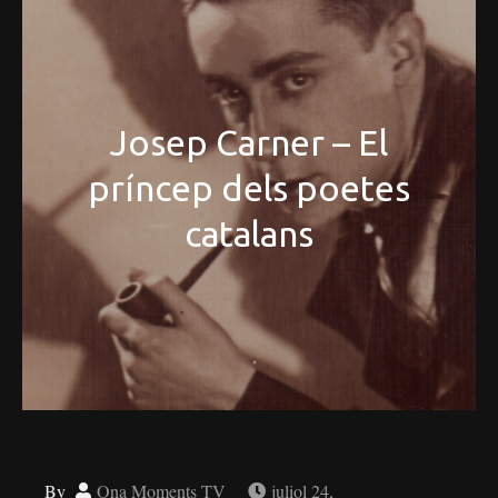
Josep Carner – El
príncep dels poetes
catalans
By
Ona Moments TV
juliol 24,