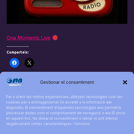
Ona Moments Live
Comparteix:
Gestionar el consentiment
PETICIONS DE L’OIENT: Programa 001
Per a oferir les millors experiències, utilitzem tecnologies com les
cookies per a emmagatzemar i/o accedir a la informació del
«De tú a tú 10 10 2025” De RàdioTrinijove a
dispositiu. El consentiment d'aquestes tecnologies ens permetrà
processar dades com el comportament de navegació o els ID únics
onamoments.org
en aquest lloc. No donar el consentiment o retirar-lo pot afectar
negativament certes característiques i funcions.