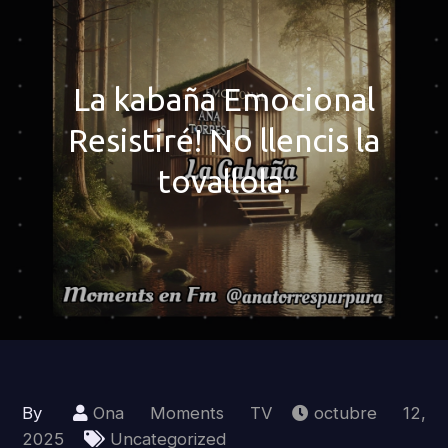
La kabaña Emocional
Resistiré! No llencis la
tovallola.
By
Ona Moments TV
octubre 12,
2025
Uncategorized