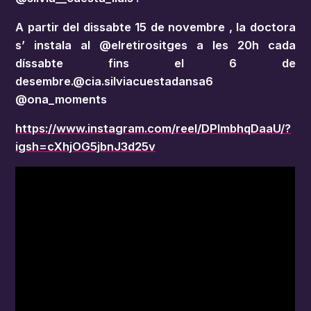
A partir del dissabte 15 de novembre , la doctora
s’ instala al @elretirositges a les 20h cada
díssabte fins el 6 de
desembre.@cia.silviacuestadansa6
@ona_moments
https://www.instagram.com/reel/DPlmbhqDaaU/?
igsh=cXhjOG5jbnJ3d25v