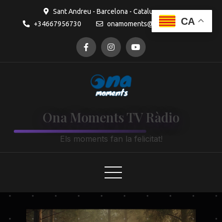
contingut
Sant Andreu - Barcelona - Catalunya
CA
+34667956730
onamoments@gmail.com
Ona Moments TV Ràdio
Els moments fan la felicitat!