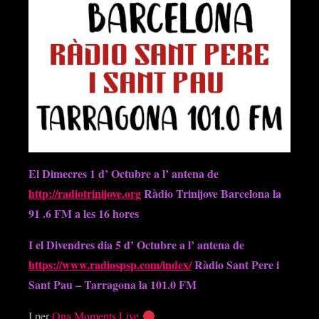
El Dimecres 1 d’ Octubre a l’ antena de
http://radiotrinijove.org
Ràdio Trinijove Barcelona la
91 .6 FM a les 16 hores
I el Divendres dia 5 d’ Octubre a l’ antena de
https://www.radiospsp.com/index/
Ràdio Sant Pere i
Sant Pau – Tarragona la 101.0 FM
I per
Ona Moments Live