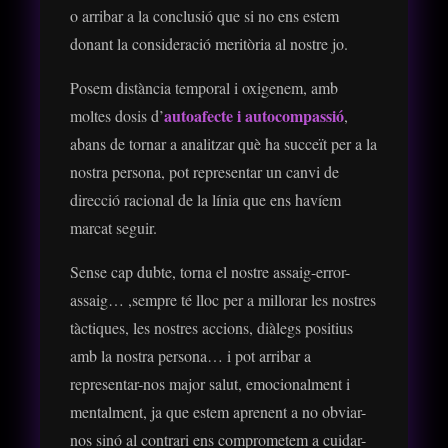
o arribar a la conclusió que si no ens estem
donant la consideració meritòria al nostre jo.
Posem distància temporal i oxigenem, amb
autoafecte i autocompassió
moltes dosis d’
,
abans de tornar a analitzar què ha succeït per a la
nostra persona, pot representar un canvi de
direcció racional de la línia que ens havíem
marcat seguir.
Sense cap dubte, torna el nostre assaig-error-
assaig… ,sempre té lloc per a millorar les nostres
tàctiques, les nostres accions, diàlegs positius
amb la nostra persona… i pot arribar a
representar-nos major salut, emocionalment i
mentalment, ja que estem aprenent a no obviar-
nos sinó al contrari ens comprometem a cuidar-