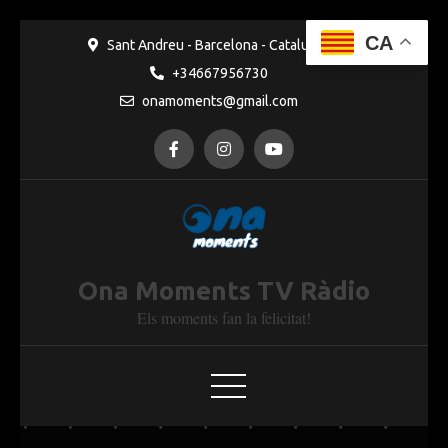
Ves al
contingut
CA
Sant Andreu - Barcelona - Catalunya
+34667956730
onamoments@gmail.com
Ona Moments TV Ràdio
Els moments fan la felicitat!