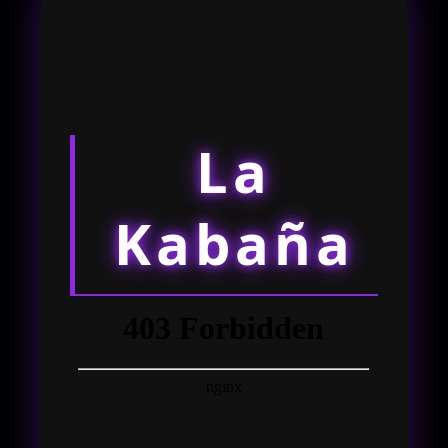
La
Kabaña