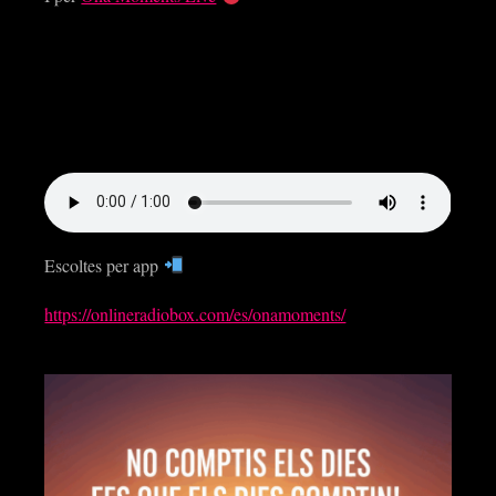
Escoltes per app
https://onlineradiobox.com/es/onamoments/