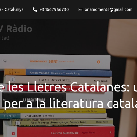
a - Catalunya
+34667956730
onamoments@gmail.com
 Ràdio
itat!
e les Lletres Catalanes:
 per a la literatura cata