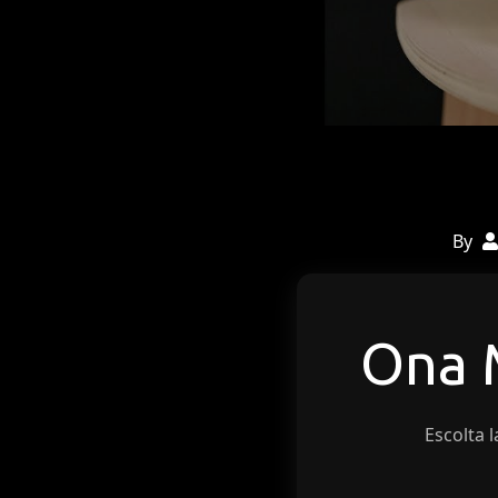
By
Ona
Escolta l