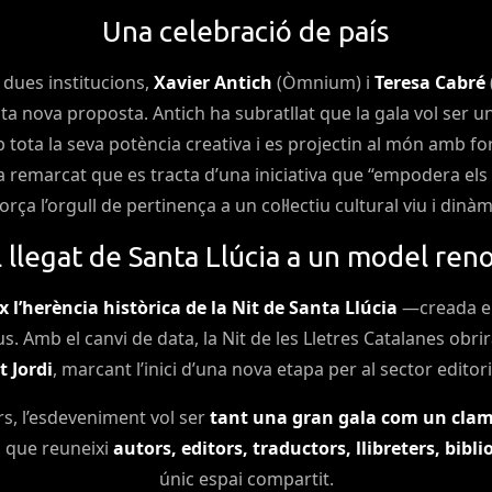
Una celebració de país
 dues institucions,
Xavier Antich
(Òmnium) i
Teresa Cabré
a nova proposta. Antich ha subratllat que la gala vol ser un 
 tota la seva potència creativa i es projectin al món amb fort
remarcat que es tracta d’una iniciativa que “empodera els e
orça l’orgull de pertinença a un col·lectiu cultural viu i dinàm
 llegat de Santa Llúcia a un model ren
 l’herència històrica de la Nit de Santa Llúcia
—creada el
tius. Amb el canvi de data, la Nit de les Lletres Catalanes obr
 Jordi
, marcant l’inici d’una nova etapa per al sector editorial
s, l’esdeveniment vol ser
tant una gran gala com un clam
ra que reuneixi
autors, editors, traductors, llibreters, biblio
únic espai compartit.