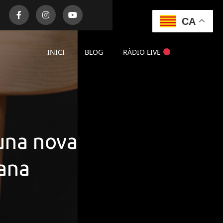
CA
INICI
BLOG
RÀDIO LIVE
 una nova
lana