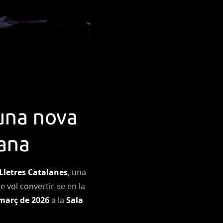
 una nova
lana
 Lletres Catalanes
, una
 vol convertir-se en la
març de 2026
a la
Sala