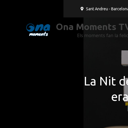
Sant Andreu - Barcelon
Ona Moments TV
Els moments fan la felic
La Nit d
era