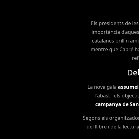
Els presidents de les
Ves al
importància d’aquest
contingut
catalanes brillin amb
mentre que Cabré ha 
ref
Del
La nova gala
assumeix
l’abast i els objec
campanya de Sant
Segons els organitzador
del llibre i de la lectu