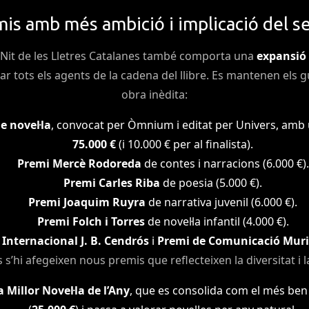
is amb més ambició i implicació del s
a Nit de les Lletres Catalanes també comporta una
expansió 
car tots els agents de la cadena del llibre. Es mantenen els 
obra inèdita:
e novel·la
, convocat per Òmnium i editat per Univers, amb
75.000 €
(i 10.000 € per al finalista).
Premi Mercè Rodoreda
de contes i narracions (6.000 €).
Premi Carles Riba
de poesia (5.000 €).
Premi Joaquim Ruyra
de narrativa juvenil (6.000 €).
Premi Folch i Torres
de novel·la infantil (4.000 €).
Internacional J. B. Cendrós
i
Premi de Comunicació Muri
’hi afegeixen nous premis que reflecteixen la diversitat i la 
Millor Novel·la de l’Any
, que es consolida com el més ben