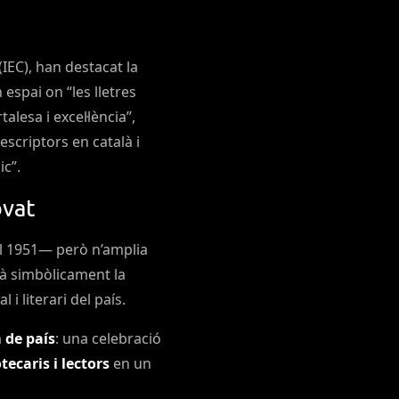
(IEC), han destacat la
espai on “les lletres
alesa i excel·lència”,
scriptors en català i
ic”.
ovat
 1951— però n’amplia
irà simbòlicament la
 i literari del país.
 de país
: una celebració
tecaris i lectors
en un