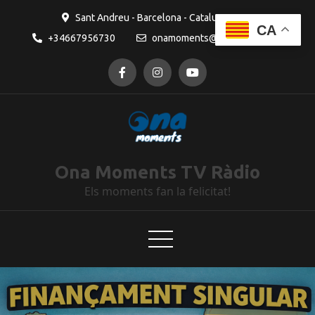
Sant Andreu - Barcelona - Catalunya
CA
+34667956730
onamoments@gmail.com
Ona Moments TV Ràdio
Els moments fan la felicitat!