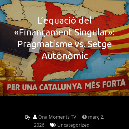
L’equació del
«Finançament Singular»:
Pragmatisme vs. Setge
Autonòmic
By
Ona Moments TV
març 2,
2026
Uncategorized