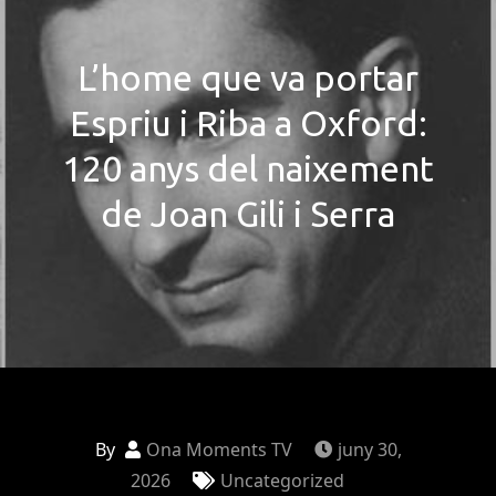
L’home que va portar
Espriu i Riba a Oxford:
120 anys del naixement
de Joan Gili i Serra
By
Ona Moments TV
juny 30,
2026
Uncategorized