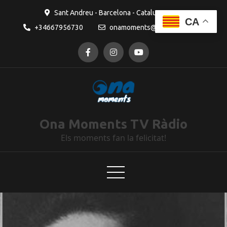
Sant Andreu - Barcelona - Catalunya
CA
+34667956730
onamoments@gmail.com
Ona Moments TV Ràdio
Els moments fan la felicitat!