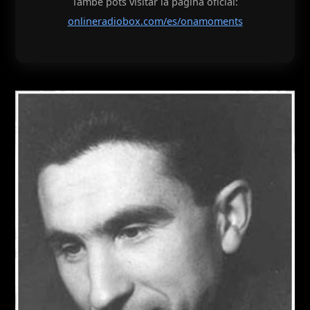
També pots visitar la pàgina oficial:
onlineradiobox.com/es/onamoments