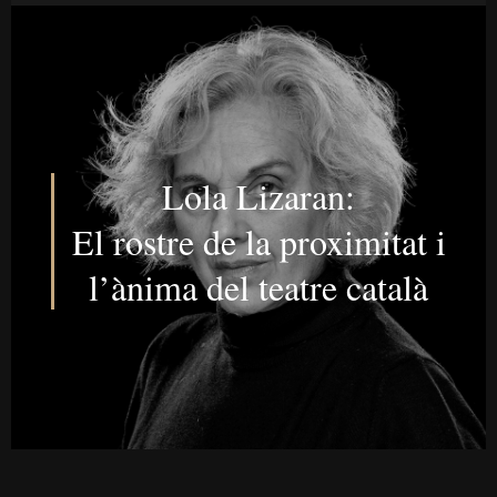
Lola Lizaran:
El rostre de la proximitat i
l’ànima del teatre català