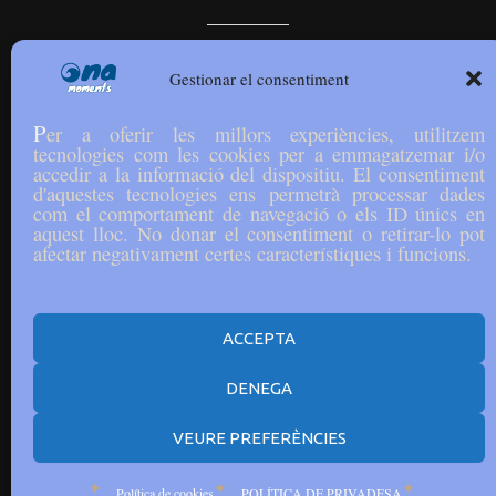
Comparteix:
Gestionar el consentiment
P
er a oferir les millors experiències, utilitzem
tecnologies com les cookies per a emmagatzemar i/o
accedir a la informació del dispositiu. El consentiment
Dia Mundial del Cacau
d'aquestes tecnologies ens permetrà processar dades
com el comportament de navegació o els ID únics en
aquest lloc. No donar el consentiment o retirar-lo pot
afectar negativament certes característiques i funcions.
Més enllà dels esternuts: El repte mundial de
l’al·lèrgia
ACCEPTA
DENEGA
VEURE PREFERÈNCIES
Copyright © All rights reserved. Disseny i adaptació IW
igualada.online Theme Loud Music by
Creativ Themes
Política de cookies
POLÍTICA DE PRIVADESA