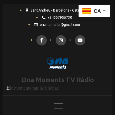
CA
Sant Andreu - Barcelona - Catalunya
+34667956730
onamoments@gmail.com
Ona Moments TV Ràdio
E
ls moments fan la felicitat!