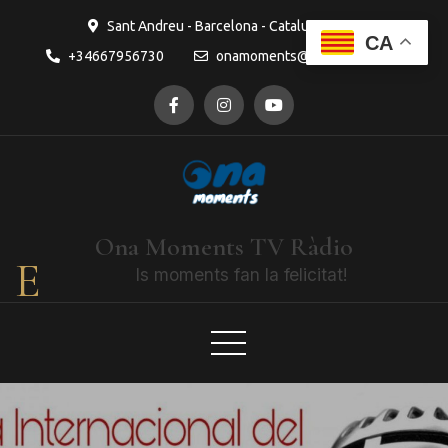
Sant Andreu - Barcelona - Catalunya
CA
+34667956730
onamoments@gmail.com
Ona Moments TV Ràdio
E
ls moments fan la felicitat!