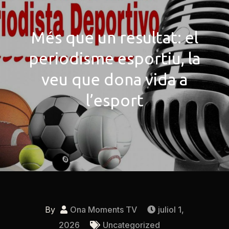
Més que un resultat: el
periodisme esportiu, la
veu que dona vida a
l’esport
By
Ona Moments TV
juliol 1,
2026
Uncategorized