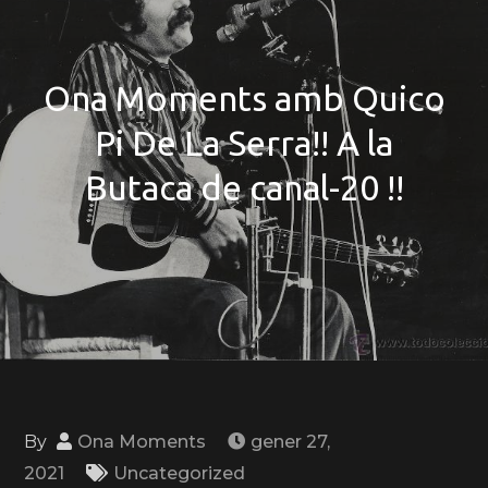
Ona Moments amb Quico
Pi De La Serra!! A la
Butaca de canal-20 !!
By
Ona Moments
gener 27,
2021
Uncategorized