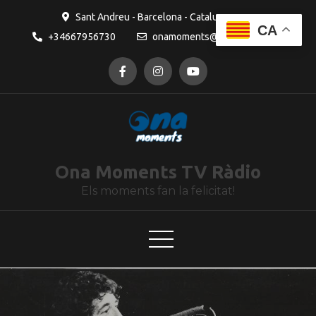
contingut
Sant Andreu - Barcelona - Catalunya
CA
+34667956730
onamoments@gmail.com
Ona Moments TV Ràdio
Els moments fan la felicitat!