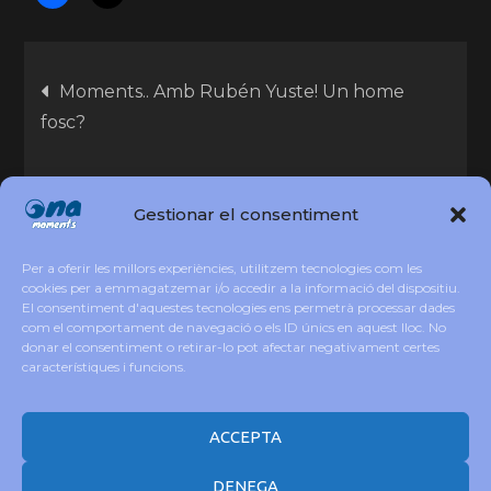
Moments.. Amb Rubén Yuste! Un home
fosc?
Moments màgics de ràdio amb la Elena Gadel
Gestionar el consentiment
Tot tocant fusta!
Per a oferir les millors experiències, utilitzem tecnologies com les
cookies per a emmagatzemar i/o accedir a la informació del dispositiu.
El consentiment d'aquestes tecnologies ens permetrà processar dades
com el comportament de navegació o els ID únics en aquest lloc. No
donar el consentiment o retirar-lo pot afectar negativament certes
característiques i funcions.
Copyright © All rights reserved. Disseny i
adaptació IW igualada.online Theme Loud
Music by
Creativ Themes
ACCEPTA
DENEGA