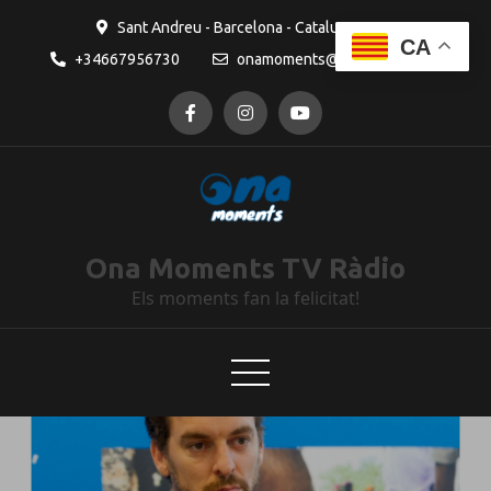
Sant Andreu - Barcelona - Catalunya
CA
+34667956730
onamoments@gmail.com
Ona Moments TV Ràdio
Els moments fan la felicitat!