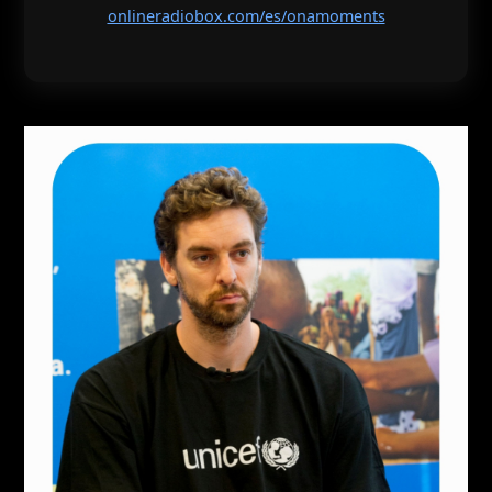
onlineradiobox.com/es/onamoments