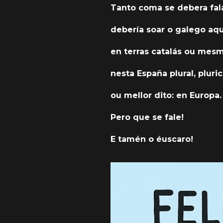
Tanto coma se debera fala
debería soar o galego aqu
en terras catalás ou mes
nesta España plural, pluric
ou mellor dito: en Europa.
Pero que se fale!
E tamén o éuscaro!