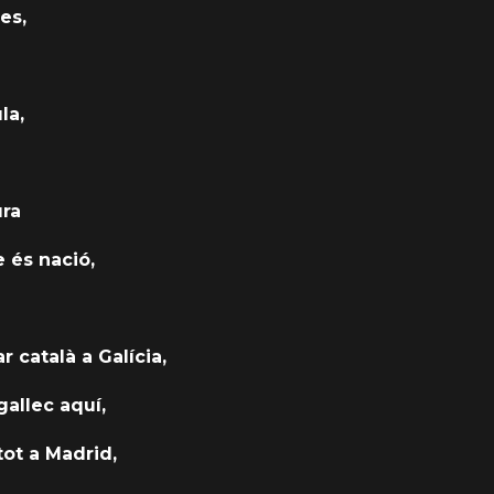
es,
la,
ura
e és nació,
r català a Galícia,
gallec aquí,
 tot a Madrid,