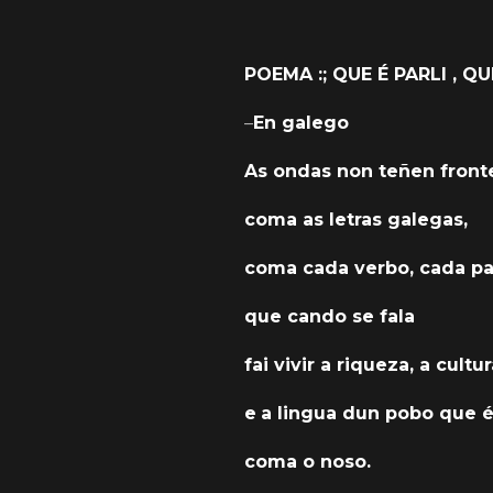
POEMA :; QUE É PARLI , QU
–
En galego
As ondas non teñen fronte
coma as letras galegas,
coma cada verbo, cada pa
que cando se fala
fai vivir a riqueza, a cultu
e
a lingua dun pobo que é
coma o noso.