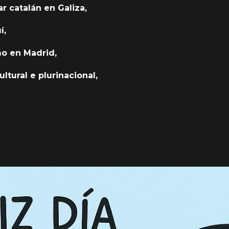
r catalán en Galiza,
í,
mo en Madrid,
ultural e plurinacional,