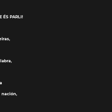
E ÉS PARLI!
iras,
labra,
ra
 nación,