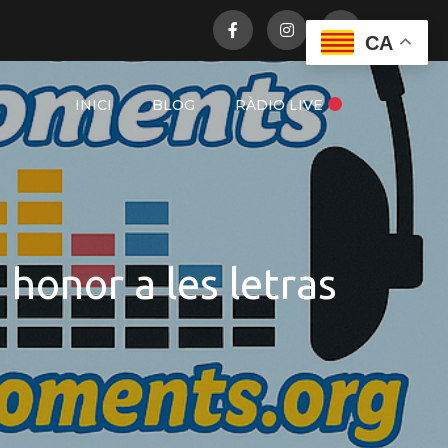
CA
INICI
BLOG
RÀDIO LIVE
honor a les letras