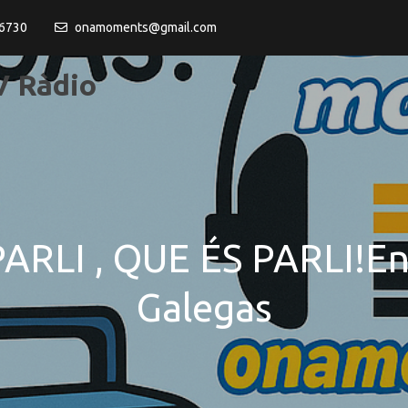
6730
onamoments@gmail.com
 Ràdio
RLI , QUE ÉS PARLI!En 
Galegas