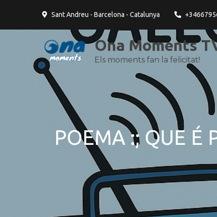
contingut
Sant Andreu - Barcelona - Catalunya
+3466795
Ona Moments TV
Els moments fan la felicitat!
POEMA :; QUE É PA