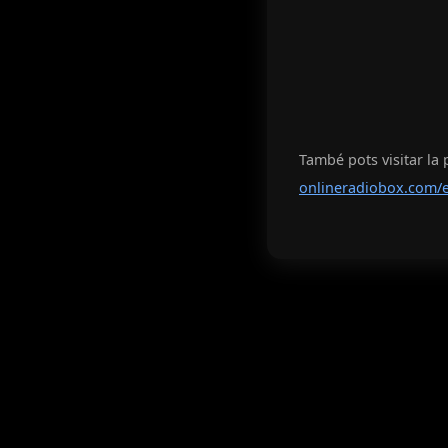
També pots visitar la 
onlineradiobox.com