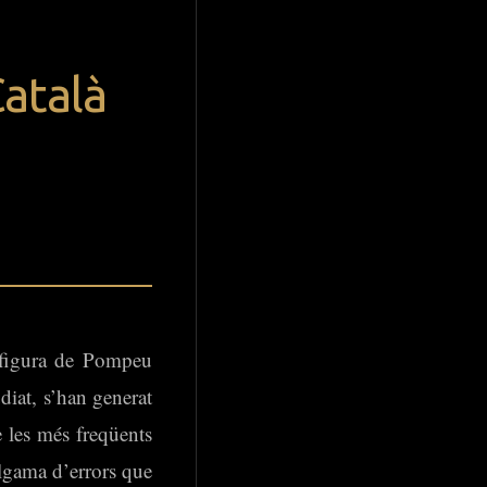
Català
a figura de Pompeu
diat, s’han generat
 les més freqüents
algama d’errors que