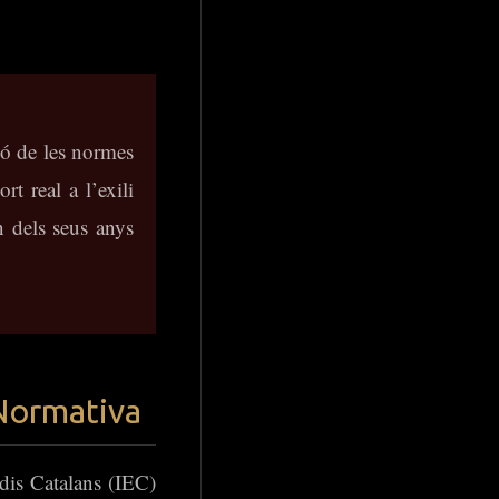
ió de les normes
t real a l’exili
n dels seus anys
 Normativa
udis Catalans (IEC)