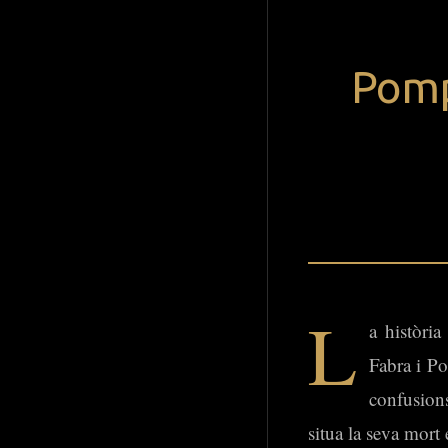
Pompe
L
a història
Fabra i Po
confusions
situa la seva mort