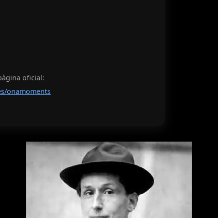
pàgina oficial:
/es/onamoments