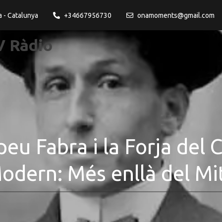
a - Catalunya
+34667956730
onamoments@gmail.com
 Ràdio
u Fabra i la Forja del 
odern: Més enllà del Mi