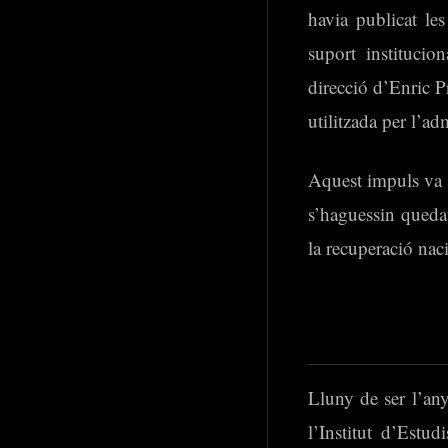
havia publicat le
suport instituci
direcció d’Enric P
utilitzada per l’adm
Aquest impuls va s
s’haguessin quedat
la recuperació nac
Lluny de ser l’an
l’Institut d’Estu