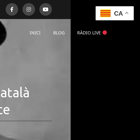
CA
INICI
BLOG
RÀDIO LIVE
Català
te