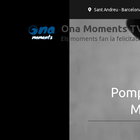
Sant Andreu - Barcelon
Ona Moments TV
Els moments fan la felicitat!
Pompe
M