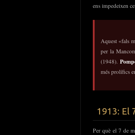
ens impedeixen cel
Aquest «fals m
per la Mancomu
Pompe
(1948).
més prolífics e
1913: El 
Per què el 7 de m