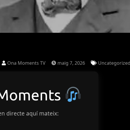
y
Ona Moments TV
maig 7, 2026
Uncategorize
 Moments
 en directe aquí mateix: