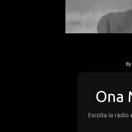
B
Ona
Escolta la ràdio