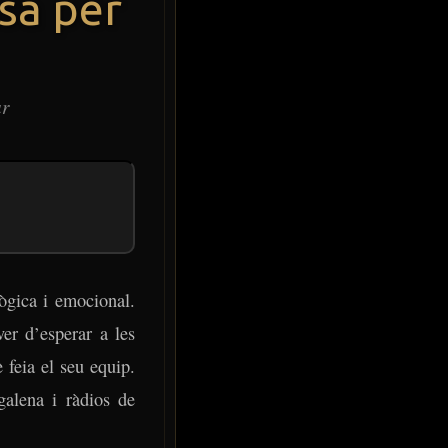
sa per
ar
lògica i emocional.
er d’esperar a les
 feia el seu equip.
galena i ràdios de