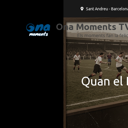
Sant Andreu - Barcelon
Ona Moments TV
Els moments fan la felic
Quan el 