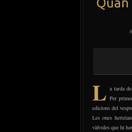
Quan 
8
L
a tarda de
Per primer
edicions del vespr
Les ones hertzian
vàlvules que hi hav