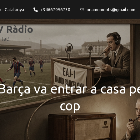
a - Catalunya
+34667956730
onamoments@gmail.com
 Ràdio
itat!
Barça va entrar a casa p
cop