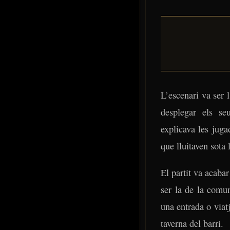
L’escenari va ser 
Ves al
desplegar els se
contingut
explicava les jug
que lluitaven sota 
El partit va acaba
ser la de la comun
una entrada o viat
taverna del barri.