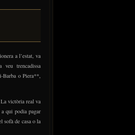
onera a l’estat, va
a veu trencadissa
i-Barba o Piera**,
La victòria real va
r a qui podia pagar
l sofà de casa o la