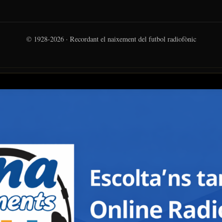
© 1928-2026 · Recordant el naixement del futbol radiofònic