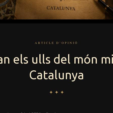
ARTICLE D’OPINIÓ
n els ulls del món m
Catalunya
✦ ✦ ✦