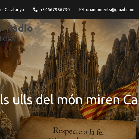
a - Catalunya
+34667956730
onamoments@gmail.com
 Ràdio
icitat!
ls ulls del món miren Ca