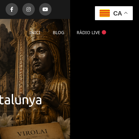
CA
INICI
BLOG
RÀDIO LIVE
talunya