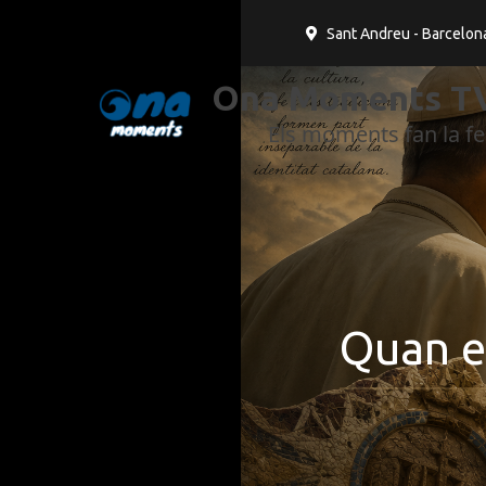
Sant Andreu - Barcelon
Ona Moments TV
Els moments fan la fel
Quan e