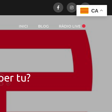
CA
INICI
BLOG
RÀDIO LIVE
per tu?