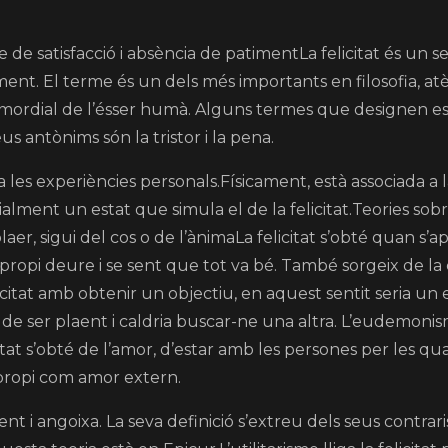
e de satisfacció i absència de patimentLa felicitat és un
iment. El terme és un dels més importants en filosofia, at
imordial de l’ésser humà. Alguns termes que designen esta
eus antònims són la tristor i la pena.
a les experiències personals.Físicament, està associada a 
alment un estat que simula el de la felicitat.Teories sobr
plaer, sigui del cos o de l’ànimaLa felicitat s’obté quan s’ap
l propi deure i se sent que tot va bé. També sorgeix de l
licitat amb obtenir un objectiu, en aquest sentit seria u
a de ser plaent i caldria buscar-ne una altra. L’eudemon
tat s’obté de l’amor, d’estar amb les persones per les qual
 propi com amor extern.
nt i angoixa. La seva definició s’extreu dels seus contraris.