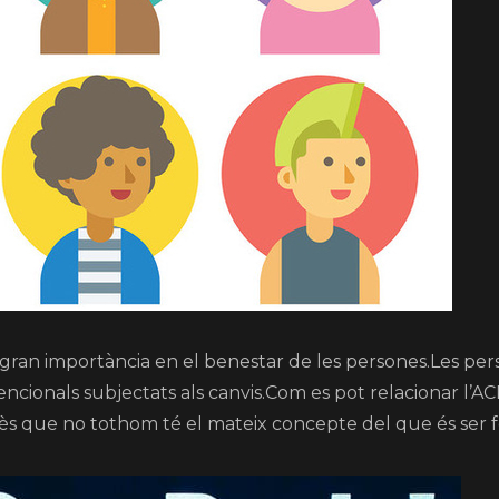
na gran importància en el benestar de les persones.Les p
cionals subjectats als canvis.Com es pot relacionar l’ACP
atès que no tothom té el mateix concepte del que és ser fe