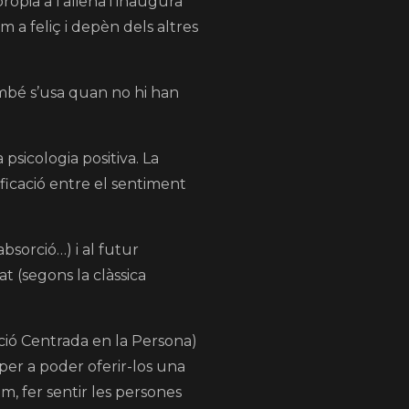
pròpia a l’aliena i inaugura
om a feliç i depèn dels altres
També s’usa quan no hi han
psicologia positiva. La
ificació entre el sentiment
absorció…) i al futur
t (segons la clàssica
enció Centrada en la Persona)
 per a poder oferir-los una
, fer sentir les persones