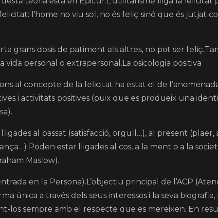
esta teoria està en Epicur.L’utilitarisme lliga la felicitat 
felicitat: l’home no viu sol, no és feliç sinó que és jutjat c
rta grans dosis de patiment als altres, no pot ser feliç.
a vida personal o extrapersonal.La psicologia positiva
ns al concepte de la felicitat ha estat el de l’anomenada 
ives i activitats positives (puix que es produeix una ident
sa).
ligades al passat (satisfacció, orgull…), al present (plaer, 
nça…) Poden estar lligades al cos, a la ment o a la societa
braham Maslow).
 Centrada en la Persona).L’objectiu principal de l’ACP (At
rma única a través dels seus interessos i la seva biografia,
ant-los sempre amb el respecte que es mereixen. En resum