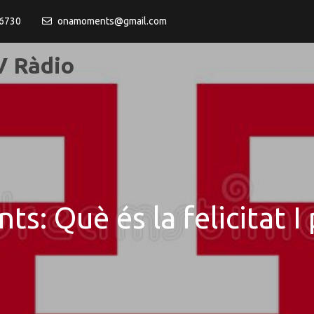
6730
onamoments@gmail.com
 Ràdio
s: Què és la felicitat I 