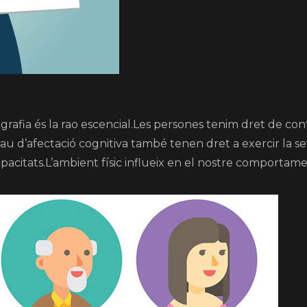
grafia és la rao escencial.Les persones tenim dret de cont
u d’afectació cognitiva també tenen dret a exercir la s
pacitats.L’ambient físic influeix en el nostre comportame