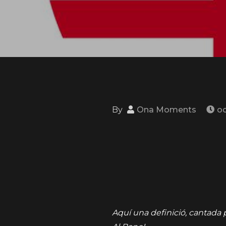
By
Ona Moments
oc
Aquí una definició, cantada p