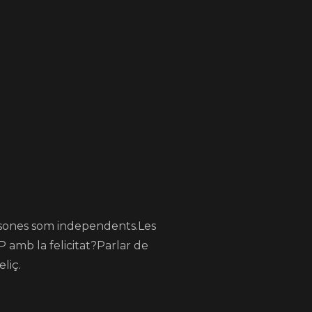
ersones som independents.Les
 amb la felicitat?Parlar de
liç.