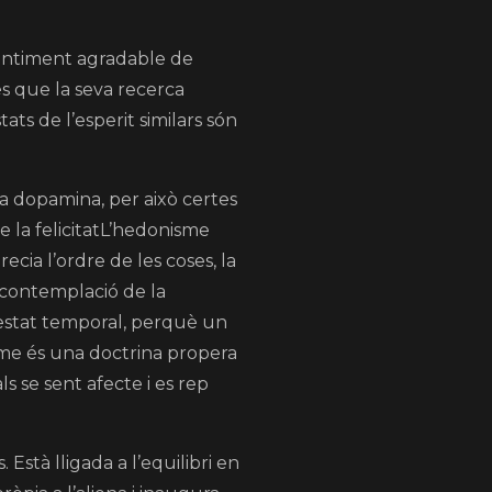
 sentiment agradable de
ès que la seva recerca
ts de l’esperit similars són
la dopamina, per això certes
e la felicitatL’hedonisme
recia l’ordre de les coses, la
a contemplació de la
n estat temporal, perquè un
isme és una doctrina propera
s se sent afecte i es rep
 Està lligada a l’equilibri en