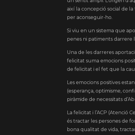
un sentit ampli. L’origen d’aqu
així la concepció social de la 
per aconseguir-ho.
Si viu en un sistema que apo
penes ni patiments darrere l
Una de les darreres aportacio
felicitat suma emocions posit
de felicitat i el fet que la cau
Les emocions positives estan l
(esperança, optimisme, confia
piràmide de necessitats d’A
La felicitat i l’ACP (Atenció
és tractar les persones de fo
bona qualitat de vida, tract