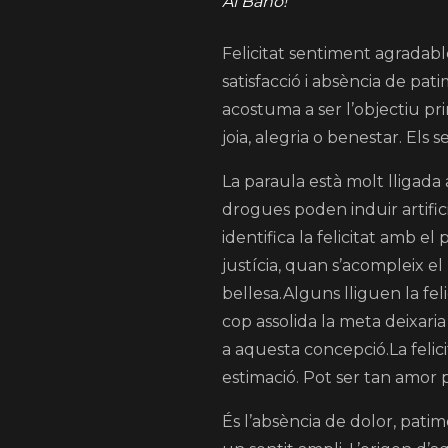
Al Bano!
Felicitat sentiment agradabl
satisfacció i absència de pat
acostuma a ser l’objectiu pr
joia, alegria o benestar. Els s
La paraula està molt lligada 
drogues poden induir artifici
identifica la felicitat amb el 
justícia, quan s’acompleix e
bellesa.Alguns lliguen la fe
cop assolida la meta deixari
a aquesta concepció.La felici
estimació. Pot ser tan amor
És l’absència de dolor, patime