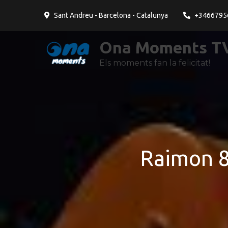
contingut
Sant Andreu - Barcelona - Catalunya
+3466795
Ona Moments TV
Els moments fan la felicitat!
Raimon 82