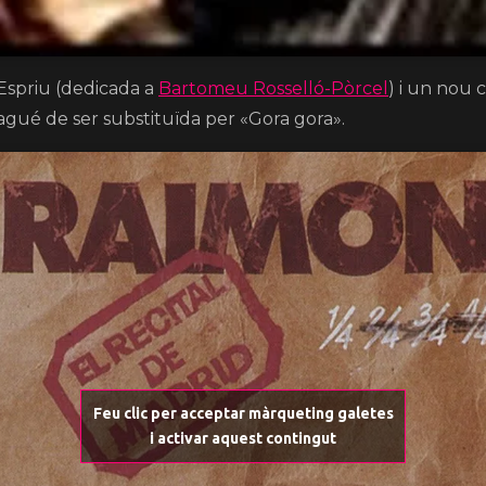
Espriu (dedicada a
Bartomeu Rosselló-Pòrcel
) i un nou c
agué de ser substituïda per «Gora gora».
Feu clic per acceptar màrqueting galetes
i activar aquest contingut