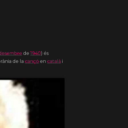
 desembre
de
1940
) és
rània de la
cançó
en
català
i