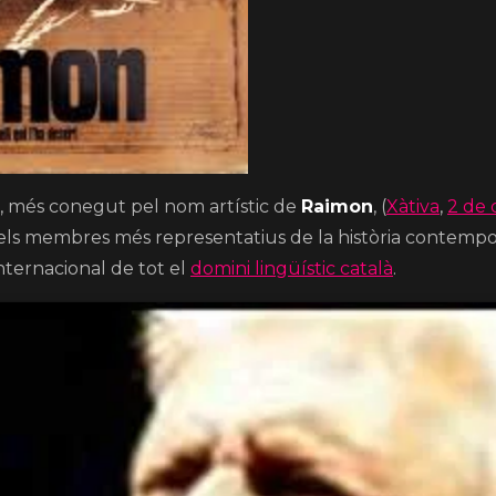
, més conegut pel nom artístic de
Raimon
, (
Xàtiva
,
2 de
dels membres més representatius de la història contempo
ternacional de tot el
domini lingüístic català
.