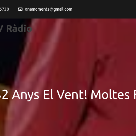
6730
onamoments@gmail.com
 Ràdio
 Anys El Vent! Moltes F