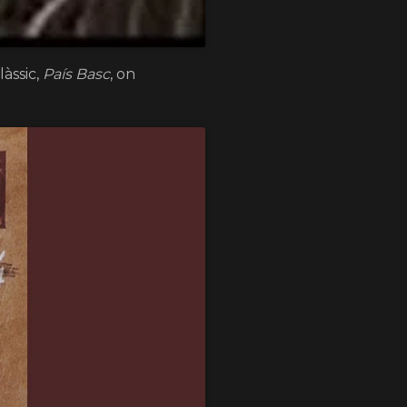
làssic,
País Basc
, on