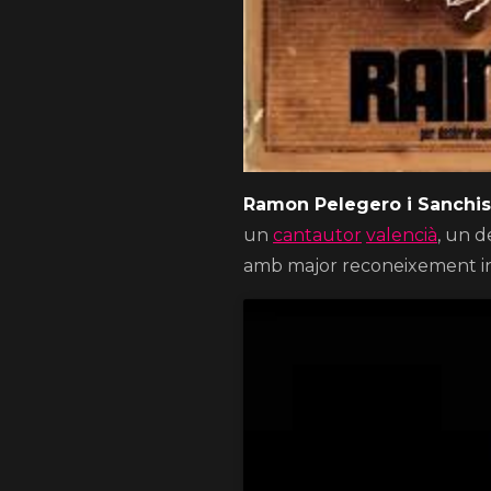
Ramon Pelegero i Sanchis
un
cantautor
valencià
, un 
amb major reconeixement in