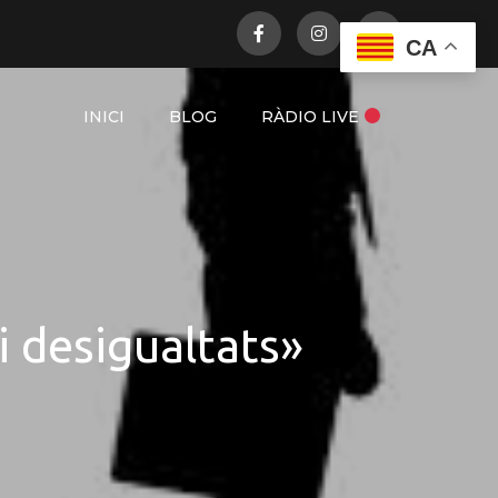
CA
INICI
BLOG
RÀDIO LIVE
 i desigualtats»