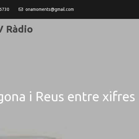
6730
onamoments@gmail.com
 Ràdio
gona i Reus entre xifres