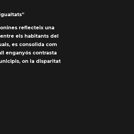
igualtats”
gonines reflecteix una
entre els habitants del
uals, es consolida com
all enganyós contrasta
nicipis, on la disparitat