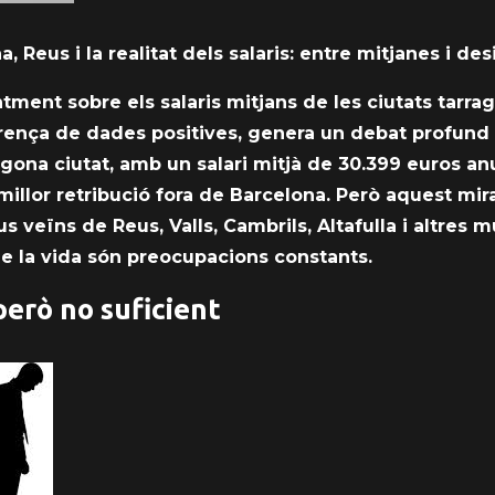
a, Reus i la realitat dels salaris: entre mitjanes i des
tment sobre els salaris mitjans de les ciutats tarra
parença de dades positives, genera un debat profund 
ona ciutat, amb un salari mitjà de 30.399 euros an
millor retribució fora de Barcelona. Però aquest mir
 veïns de Reus, Valls, Cambrils, Altafulla i altres mu
t de la vida són preocupacions constants.
però no suficient