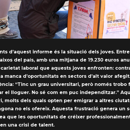
s d’aquest informe és la situació dels joves. Entre 16
ixos del país, amb una mitjana de 19.230 euros anual
ecarietat laboral que aquests joves enfronten: contr
na manca d’oportunitats en sectors d’alt valor afegit
ència: “Tinc un grau universitari, però només trobo
ar el lloguer. No sé com em puc independitzar.” A
ri, molts dels quals opten per emigrar a altres ciutat
ragona no els ofereix. Aquesta frustració genera un 
idea que les oportunitats de créixer professionalmen
 en una crisi de talent.