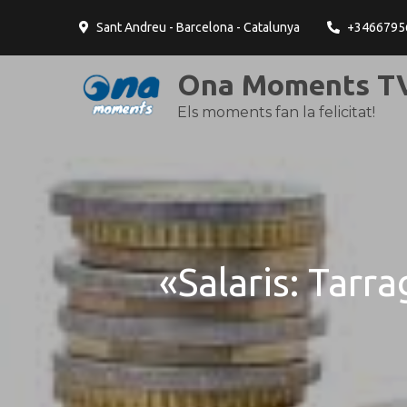
contingut
Sant Andreu - Barcelona - Catalunya
+3466795
Ona Moments TV
Els moments fan la felicitat!
«Salaris: Tarra