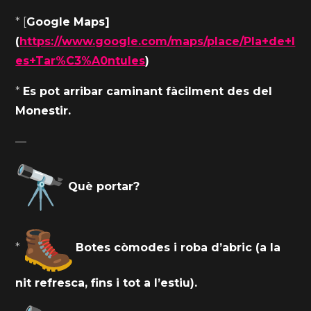
* [
Google Maps]
(
https://www.google.com/maps/place/Pla+de+l
es+Tar%C3%A0ntules
)
*
Es pot arribar caminant fàcilment des del
Monestir.
—
Què portar?
*
Botes còmodes i roba d’abric (a la
nit refresca, fins i tot a l’estiu).