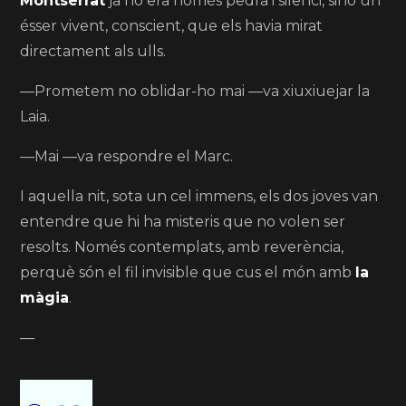
Montserrat
ja no era només pedra i silenci, sinó un
ésser vivent, conscient, que els havia mirat
directament als ulls.
—Prometem no oblidar-ho mai —va xiuxiuejar la
Laia.
—Mai —va respondre el Marc.
I aquella nit, sota un cel immens, els dos joves van
entendre que hi ha misteris que no volen ser
resolts. Només contemplats, amb reverència,
perquè són el fil invisible que cus el món amb
la
màgia
.
—