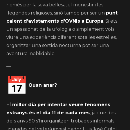
només per la seva bellesa, el monestir i les
llegendes religioses, sinó també per ser un
punt
calent d’avistaments d’OVNIs a Europa
. Si ets
un apassionat de la ufologia o simplement vols
viure una experiència diferent sota les estrelles,
organitzar una sortida nocturna pot ser una
aventura inoblidable.
—
Quan anar?
El
millor dia per intentar veure fenòmens
estranys és el dia 11 de cada mes
, ja que des
dels anys 90 s’hi organitzen trobades informals
liderades pel veterà investigador Luis José Grifol.