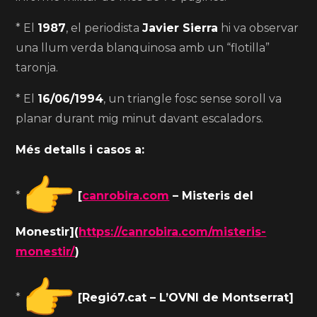
* El
1987
, el periodista
Javier Sierra
hi va observar
una llum verda blanquinosa amb un “flotilla”
taronja.
* El
16/06/1994
, un triangle fosc sense soroll va
planar durant mig minut davant escaladors.
Més detalls i casos a:
*
[
canrobira.com
– Misteris del
Monestir](
https://canrobira.com/misteris-
monestir/
)
*
[Regió7.cat – L’OVNI de Montserrat]