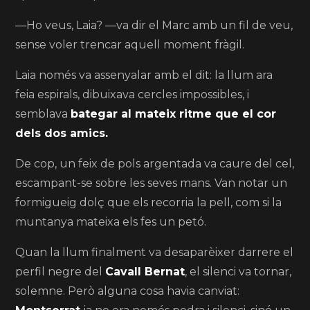
—Ho veus, Laia? —va dir el Marc amb un fil de veu,
sense voler trencar aquell moment fràgil.
Laia només va assenyalar amb el dit: la llum ara
feia espirals, dibuixava cercles impossibles, i
semblava
bategar al mateix ritme que el cor
dels dos amics.
De cop, un feix de pols argentada va caure del cel,
escampant-se sobre les seves mans. Van notar un
formigueig dolç que els recorria la pell, com si la
muntanya mateixa els fes un petó.
Quan la llum finalment va desaparèixer darrere el
perfil negre del
Cavall Bernat
, el silenci va tornar,
solemne. Però alguna cosa havia canviat: