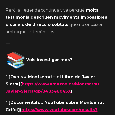
Però la llegenda continua viva perquè
molts
testimonis descriuen moviments impossibles
o canvis de direcció sobtats
que no encaixen
amb aquests fenòmens.
—
Vols investigar més?
*
[Ovnis a Montserrat – el llibre de Javier
Sierra](
https://www.amazon.es/Montserrat-
Javier-Sierra/dp/848346045X
)
*
[Documentals a YouTube sobre Montserrat i
Grifol](
https://www.youtube.com/results?