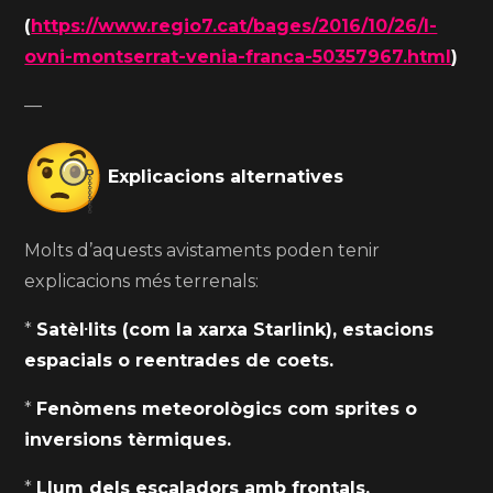
(
https://www.regio7.cat/bages/2016/10/26/l-
ovni-montserrat-venia-franca-50357967.html
)
—
Explicacions alternatives
Molts d’aquests avistaments poden tenir
explicacions més terrenals:
*
Satèl·lits (com la xarxa Starlink), estacions
espacials o reentrades de coets.
*
Fenòmens meteorològics com sprites o
inversions tèrmiques.
*
Llum dels escaladors amb frontals.