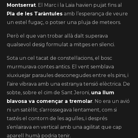
Montserrat
. El Marc i la Laia havien pujat fins al
Pla de les Taràntules
amb l’esperança de veure
un estel fugaç, o potser una pluja de meteors.
Però el que van trobar allà dalt superava
qualsevol desig formulat a mitges en silenci.
Sota un cel tacat de constel·lacions, el bosc
murmurava contes antics. El vent semblava
xiuxiuejar paraules desconegudes entre els pins, i
l’aire vibrava amb una estranya tensió elèctrica. De
sobte, sobre el cim de Sant Jeroni,
una llum
blavosa va començar a tremolar
. No era un avió
ni un satèl·lit; s’arrossegava lentament, com si
tastés el contorn de les agulles, i després
s’enlairava en vertical amb una agilitat que cap
aparell humà podria tenir.