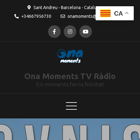
contingut
Sant Andreu - Barcelona - Catalunya
CA
+34667956730
onamoments@gmail.com
Ona Moments TV Ràdio
Els moments fan la felicitat!