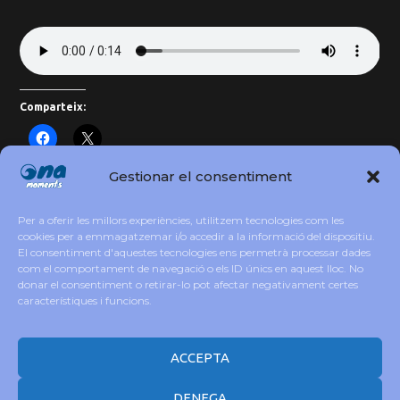
Comparteix:
Gestionar el consentiment
Aitana triomfa amb ‘Metamorfosis’: una
Per a oferir les millors experiències, utilitzem tecnologies com les
cookies per a emmagatzemar i/o accedir a la informació del dispositiu.
docusèrie valenta i inspiradora
El consentiment d'aquestes tecnologies ens permetrà processar dades
com el comportament de navegació o els ID únics en aquest lloc. No
donar el consentiment o retirar-lo pot afectar negativament certes
A tu Peret! Hechizero de la Rumba!
característiques i funcions.
ACCEPTA
DENEGA