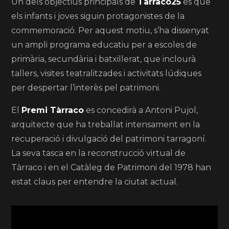
Un dels objectius principals de
Tarraco25
és que
els infants i joves siguin protagonistes de la
commemoració. Per aquest motiu, s’ha dissenyat
un ampli programa educatiu per a escoles de
primària, secundària i batxillerat, que inclourà
tallers, visites teatralitzades i activitats lúdiques
per despertar l’interès pel patrimoni.
El
Premi Tàrraco
es concedirà a Antoni Pujol,
arquitecte que ha treballat intensament en la
recuperació i divulgació del patrimoni tarragoní.
La seva tasca en la reconstrucció virtual de
Tàrraco i en el Catàleg de Patrimoni del 1978 han
estat claus per entendre la ciutat actual.