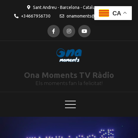
contingut
Sant Andreu - Barcelona - Catalunya
CA
+34667956730
onamoments@gmail.com
Ona Moments TV Ràdio
Els moments fan la felicitat!