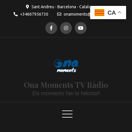
contingut
Sant Andreu - Barcelona - Catalunya
CA
+34667956730
onamoments@gmail.com
Ona Moments TV Ràdio
Els moments fan la felicitat!