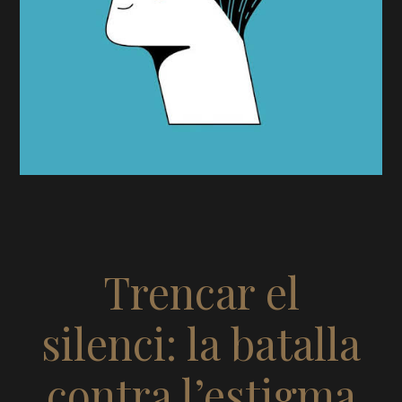
Trencar el
silenci: la batalla
contra l’estigma