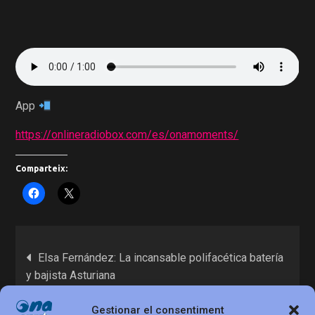
App
https://onlineradiobox.com/es/onamoments/
Comparteix:
Elsa Fernández: La incansable polifacética batería
y bajista Asturiana
Gestionar el consentiment
L’art de la immersió: La psicologia del personatge i