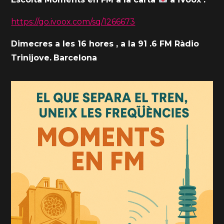
https://go.ivoox.com/sq/1266673
Dimecres a les 16 hores , a la 91 .6 FM Ràdio
Trinijove.
Barcelona