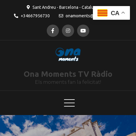
contingut
Sant Andreu - Barcelona - Catalunya
CA
+34667956730
onamoments@gmail.com
Ona Moments TV Ràdio
Els moments fan la felicitat!