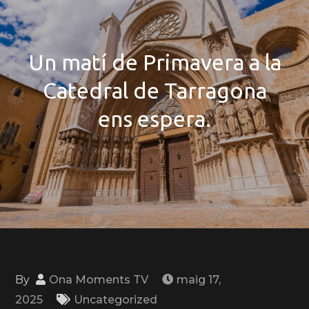
Un matí de Primavera a la
Catedral de Tarragona
ens espera.
By
Ona Moments TV
maig 17,
2025
Uncategorized