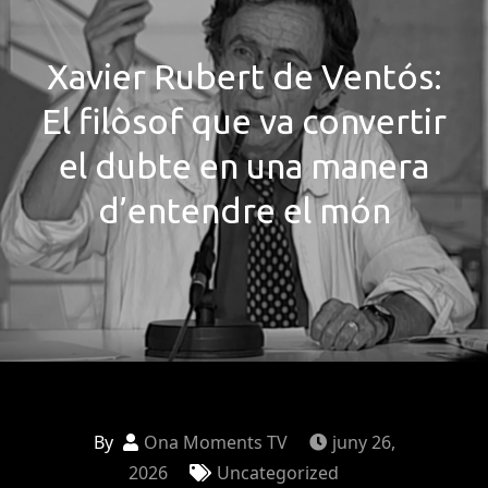
Xavier Rubert de Ventós:
El filòsof que va convertir
el dubte en una manera
d’entendre el món
By
Ona Moments TV
juny 26,
2026
Uncategorized