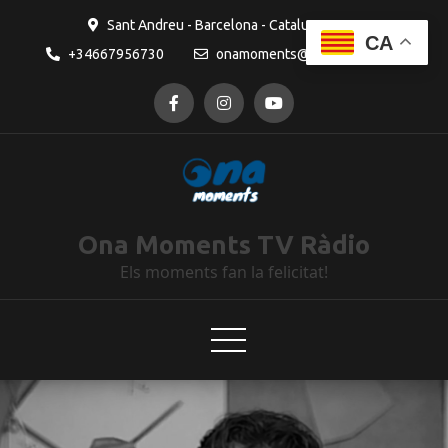
Sant Andreu - Barcelona - Catalunya
CA
+34667956730
onamoments@gmail.com
Ona Moments TV Ràdio
Els moments fan la felicitat!