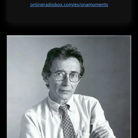
onlineradiobox.com/es/onamoments