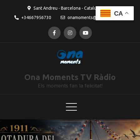
Sant Andreu - Barcelona - Catalunya
CA
+34667956730
onamoments@gmail.com
Ona Moments TV Ràdio
Els moments fan la felicitat!