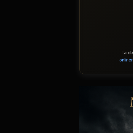
També 
onlin