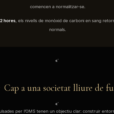
comencen a normalitzar-se.
12 hores
, els nivells de monòxid de carboni en sang retor
normals.
«`
Cap a una societat lliure de f
«`
ulsades per l’OMS tenen un objectiu clar: construir entor