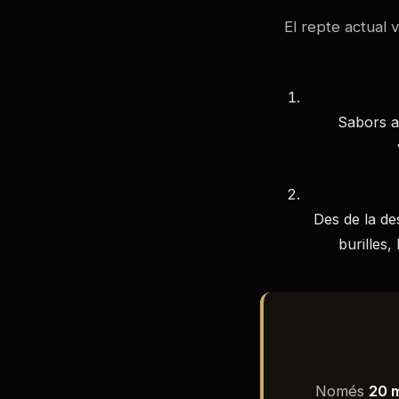
El repte actual 
Sabors at
Des de la de
burilles,
Ves al
contingut
Només
20 