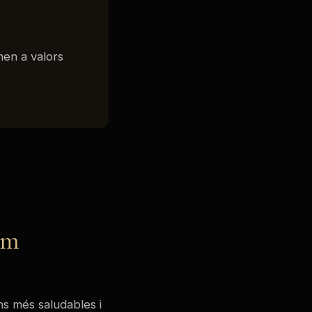
nen a valors
um
ns més saludables i