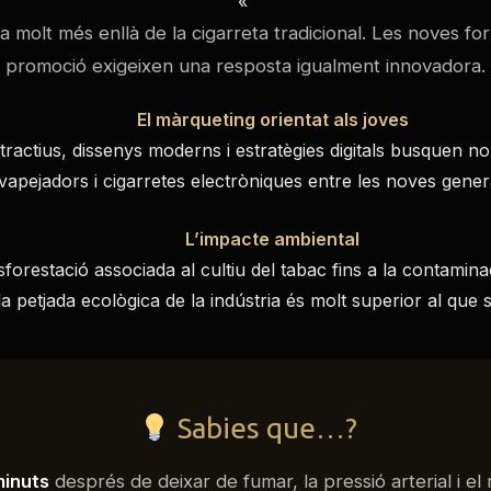
«`
va molt més enllà de la cigarreta tradicional. Les noves f
promoció exigeixen una resposta igualment innovadora.
El màrqueting orientat als joves
ractius, dissenys moderns i estratègies digitals busquen nor
vapejadors i cigarretes electròniques entre les noves gener
L’impacte ambiental
sforestació associada al cultiu del tabac fins a la contamin
 la petjada ecològica de la indústria és molt superior al que
Sabies que…?
minuts
després de deixar de fumar, la pressió arterial i el 