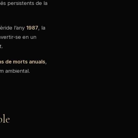
més persistents de la
èride l’any
1987
, la
vertir-se en un
t.
ns de morts anuals
,
m ambiental.
ble