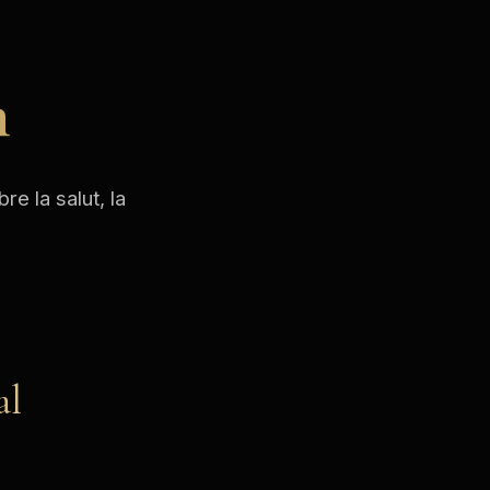
m
e la salut, la
al