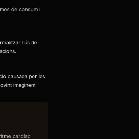
ormes de consum i
malitzar l’ús de
acions.
ació causada per les
 sovint imaginem.
ritme cardíac