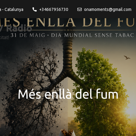
a - Catalunya
+34667956730
onamoments@gmail.com
 Ràdio
itat!
Més enllà del fum