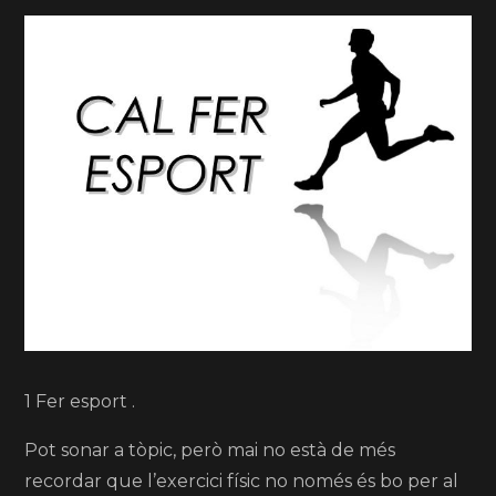
1 Fer esport .
Pot sonar a tòpic, però mai no està de més
recordar que l’exercici físic no només és bo per al