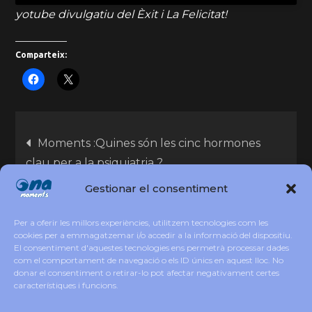
yotube divulgatiu del Èxit i La Felicitat!
Comparteix:
Moments :Quines són les cinc hormones
clau per a la psiquiatria ?
Gestionar el consentiment
12 de Febrer, Santa Eulàlia!! Copatrona de
Barcelona i de tots els Infants!! Felicitats
Per a oferir les millors experiències, utilitzem tecnologies com les
cookies per a emmagatzemar i/o accedir a la informació del dispositiu.
Eulàliies , Laies
El consentiment d'aquestes tecnologies ens permetrà processar dades
com el comportament de navegació o els ID únics en aquest lloc. No
donar el consentiment o retirar-lo pot afectar negativament certes
característiques i funcions.