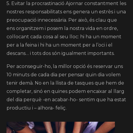
5. Evitar la procrastinació Ajornar constantment les
nostres responsabilitats ens genera un estrès i una
preocupació innecessària. Per això, és clau que
ens organitzem i posem la nostra vida en ordre,
col·locant cada cosa al seu lloc: hi ha un moment
per a la feina i hi ha un moment per a l’oci i el
descans… i tots dos són igualment importants.
Per aconseguir-ho, la millor opció és reservar uns
10 minuts de cada dia per pensar quin dia volem
tenir demà. No en la llista de tasques que hem de
completar, sinó en quines podem encaixar al llarg
del dia perquè -en acabar-ho- sentim que ha estat
productiu i – alhora- feliç.