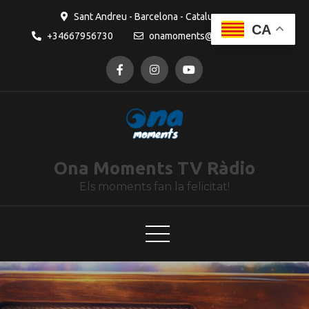
contingut
Sant Andreu - Barcelona - Catalunya
CA
+34667956730
onamoments@gmail.com
Ona Moments TV Ràdio
Els moments fan la felicitat!