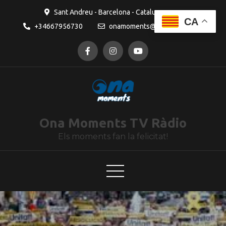
contingut
Sant Andreu - Barcelona - Catalunya
CA
+34667956730
onamoments@gmail.com
Ona Moments TV Ràdio
Els moments fan la felicitat!