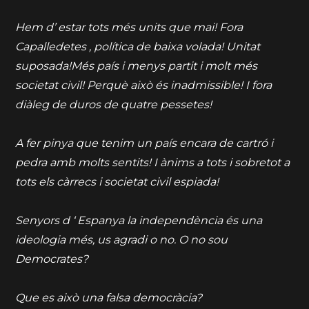
Hem d’ estar tots més units que mai! Fora
Capalledetes , política de baixa volada! Unitat
suposada!Més país i menys partit i molt més
societat civil! Perquè això és inadmissible! I fora
diàleg de duros de quatre pessetes!
A fer pinya que tenim un país encara de cartró i
pedra amb molts sentits! I ànims a tots i sobretot a
tots els càrrecs i societat civil espiada!
Senyors d ‘ Espanya la independència és una
ideologia més, us agradi o no. O no sou
Democrates?
Que es això una falsa democràcia?