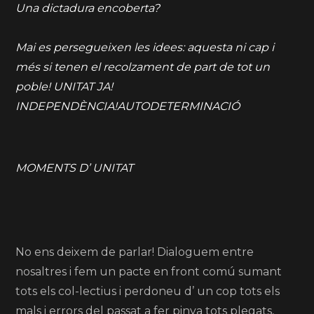
Una dictadura encoberta?
Mai es persegueixen les idees: aquesta ni cap i
més si tenen el recolzament de part de tot un
poble! UNITAT JA!
INDEPENDÈNCIA!AUTODETERMINACIÓ
MOMENTS D’ UNITAT
No ens deixem de parlar! Dialoguem entre
nosaltres i fem un pacte en front comú sumant
tots els col-lectius i perdoneu d’ un cop tots els
mals i errors del passat a fer pinya tots plegats,