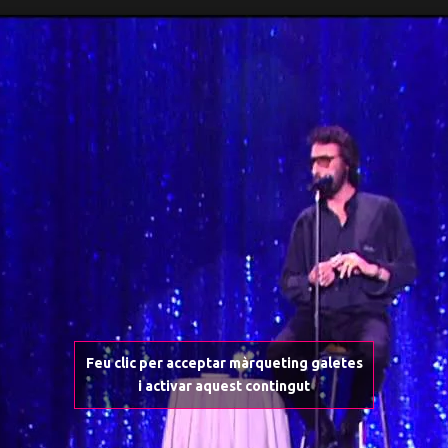
Feu clic per acceptar màrqueting galetes
i activar aquest contingut