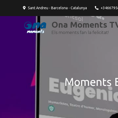
contingut
Sant Andreu - Barcelona - Catalunya
+3466795
Ona Moments TV
Els moments fan la felicitat!
Moments E