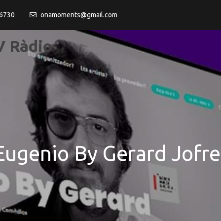
6730
onamoments@gmail.com
 Ràdio
ugenio By Gerard Jofre!