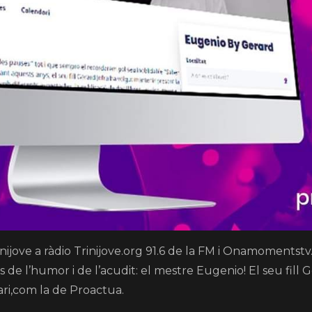
ijove a ràdio Trinijove.org 91.6 de la FM i Onamomentst
es de l’humor i de l’acudit: el mestre Eugenio! El seu fill
tari,com la de Proactua.