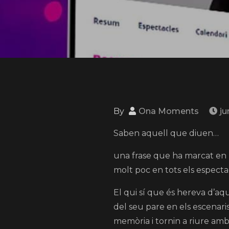
By
Ona Moments
ju
Saben aquell que diuen…
una frase que ha marcat en 
molt poc en tots els especta
El qui sí que és hereva d’aqu
del seu pare en els escenari
memòria i tornin a riure am