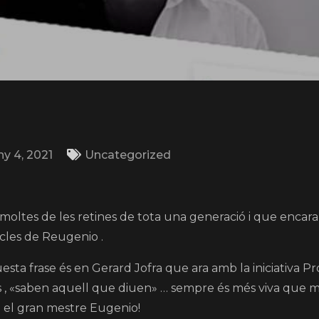
ny 4, 2021
Uncategorized
moltes de les retines de tota una generació i que encar
cles de Reugenio .
esta frase és en Gerard Jofra que ara amb la iniciativa Pro
s , «saben aquell que diuen» … sempre és més viva que ma
b el gran mestre Eugenio!