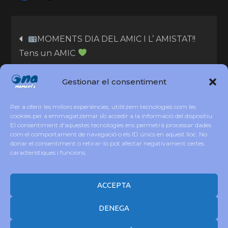
MOMENTS DIA DEL AMIC I L’ AMISTAT!!
Tens un AMIC
Gestionar el consentiment
Tal Dia com Avui: 21 de juliol
Per a oferir les millors experiències, utilitzem tecnologies com les
cookies per a emmagatzemar i/o accedir a la informació del dispositiu.
El consentiment d'aquestes tecnologies ens permetrà processar dades
com el comportament de navegació o els ID únics en aquest lloc. No
donar el consentiment o retirar-lo pot afectar negativament certes
característiques i funcions.
Copyright © All rights reserved. Disseny i
adaptació IW igualada.online Theme Loud
Music by
Creativ Themes
ACCEPTA
DENEGA