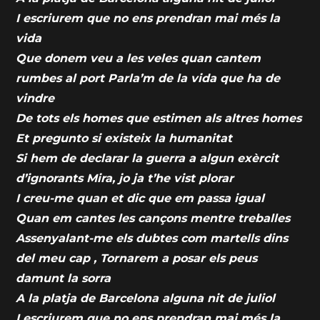
I escriurem que no ens prendran mai més la
vida
Que donem veu a les veles quan cantem
rumbes al port Parla’m de la vida que ha de
vindre
De tots els homes que estimen als altres homes
Et pregunto si existeix la humanitat
Si hem de declarar la guerra a algun exèrcit
d’ignorants Mira, jo ja t’he vist plorar
I creu-me quan et dic que em passa igual
Quan em cantes les cançons mentre treballes
Assenyalant-me els dubtes com martells dins
del meu cap , Tornarem a posar els peus
damunt la sorra
A la platja de Barcelona alguna nit de juliol
I escriurem que no ens prendran mai més la