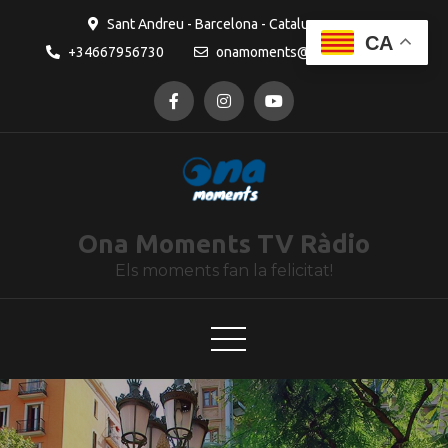
contingut
Sant Andreu - Barcelona - Catalunya
CA
+34667956730
onamoments@gmail.com
Ona Moments TV Ràdio
Els moments fan la felicitat!