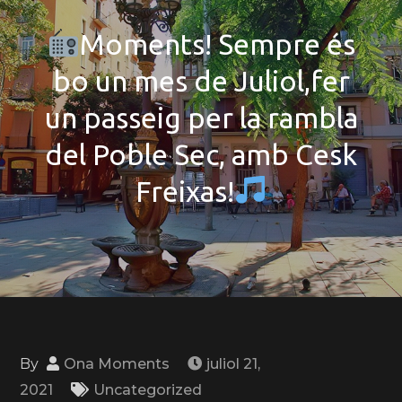
Moments! Sempre és
bo un mes de Juliol,fer
un passeig per la rambla
del Poble Sec, amb Cesk
Freixas!
By
Ona Moments
juliol 21,
2021
Uncategorized