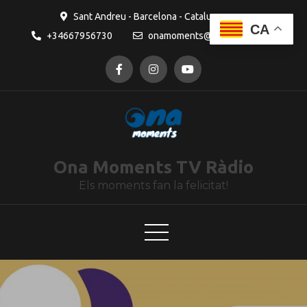
contingut
Sant Andreu - Barcelona - Catalunya
CA
+34667956730
onamoments@gmail.com
Ona Moments TV Ràdio
Els moments fan la felicitat!