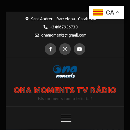
CA
Sant Andreu - Barcelona - Catalunya
+34667956730
onamoments@gmail.com
ONA MOMENTS TV RÀDIO
Els moments fan la felicitat!