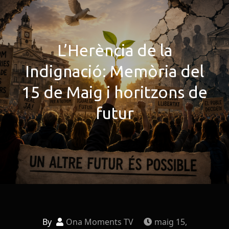
L’Herència de la
Indignació: Memòria del
15 de Maig i horitzons de
futur
By
Ona Moments TV
maig 15,