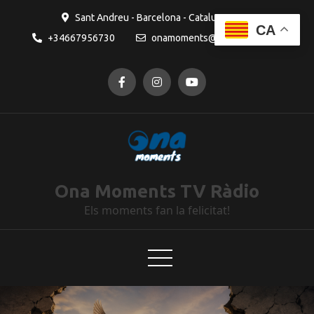
Sant Andreu - Barcelona - Catalunya
CA
+34667956730
onamoments@gmail.com
Ona Moments TV Ràdio
Els moments fan la felicitat!