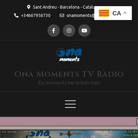
Sant Andreu - Barcelona - Catalunya
CA
+34667956730
onamoments@gmail.com
Ona Moments TV Ràdio
Els moments fan la felicitat!