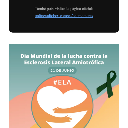
També pots visitar la pàgina oficial:
onlineradiobox.com/es/onamoments