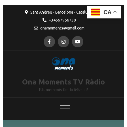
CA
Sant Andreu - Barcelona - Catalunya
+34667956730
onamoments@gmail.com
Ona Moments TV Ràdio
Els moments fan la felicitat!