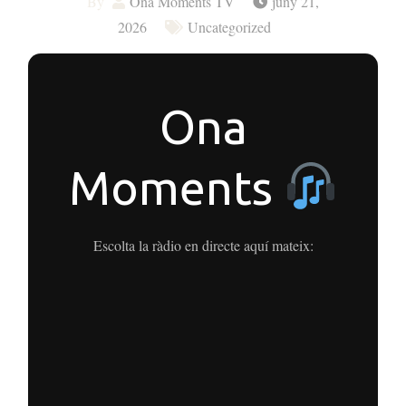
By
Ona Moments TV
juny 21,
2026
Uncategorized
Ona
Moments
Escolta la ràdio en directe aquí mateix: