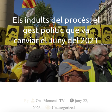
Els indults del procés: el
gest polític que va
canviar el Juny del 2021
By
Ona Moments TV
juny 22,
2026
Uncategorized