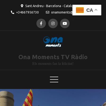
Sant Andreu - Barcelona - Catalunya
CA
+34667956730
onamoments@gmail.com
Ona Moments TV Ràdio
Els moments fan la felicitat!