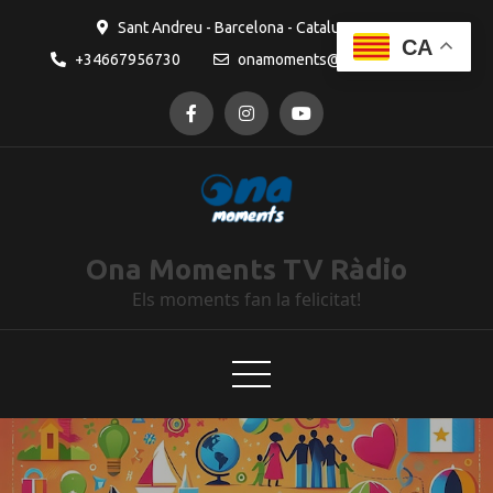
Sant Andreu - Barcelona - Catalunya
CA
+34667956730
onamoments@gmail.com
Ona Moments TV Ràdio
Els moments fan la felicitat!