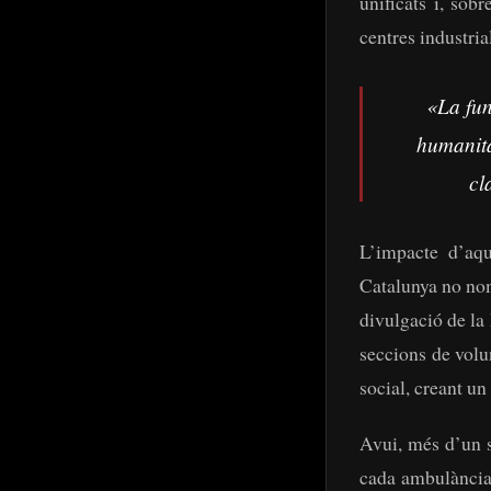
unificats i, sob
centres industria
«La fun
humanità
cl
L’impacte d’aqu
Catalunya no nom
divulgació de la 
seccions de volu
social, creant un
Avui, més d’un s
cada ambulància,