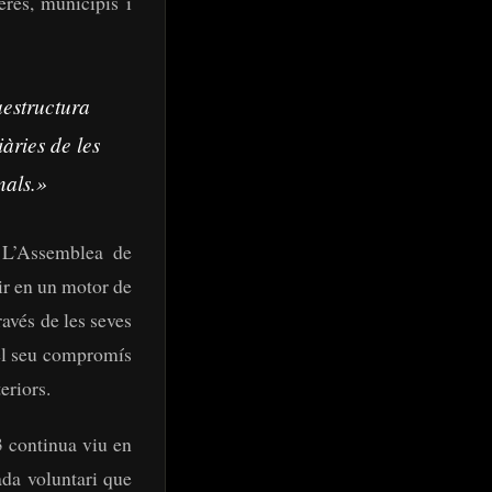
eres, municipis i
aestructura
àries de les
nals.»
. L’Assemblea de
ir en un motor de
ravés de les seves
 el seu compromís
eriors.
3 continua viu en
ada voluntari que