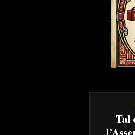
Tal 
l’Asse