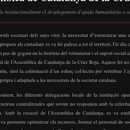
a institucionalment el desplegament d’ajuda humanitària a ni
vuls escenari dels anys vint, la necessitat d’estructurar una x
 propera als ciutadans es va fer palesa a tot el territori. Un dia
n pas de gegant en la història del voluntariat i el suport social 
ial de l’Assemblea de Catalunya de la Cruz Roja. Aquest fet no
atiu, sinó la culminació d’un esforç col·lectiu per vertebrar l’
òpia i adaptada a les necessitats de la societat catalana.
oment, les diferents delegacions locals de la institució op
irectrius centralitzades que sovint no responien amb la celerita
ca. Amb la creació de l’Assemblea de Catalunya, es va esta
va permetre optimitzar els recursos, formar el personal de so