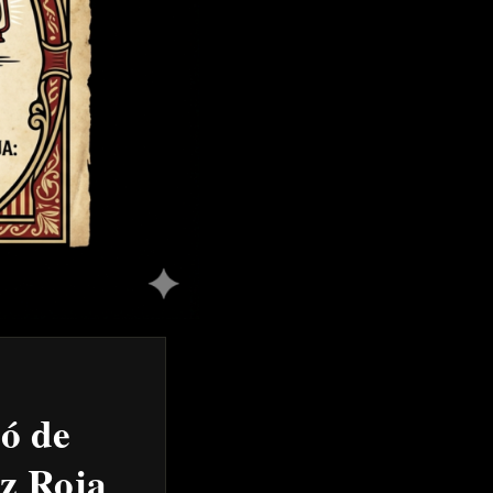
Y
ió de
uz Roja