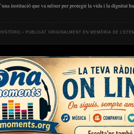
’una institució que va néixer per protegir la vida i la dignitat 
 HISTÒRIC • PUBLICAT ORIGINALMENT EN MEMÒRIA DE L’EFE