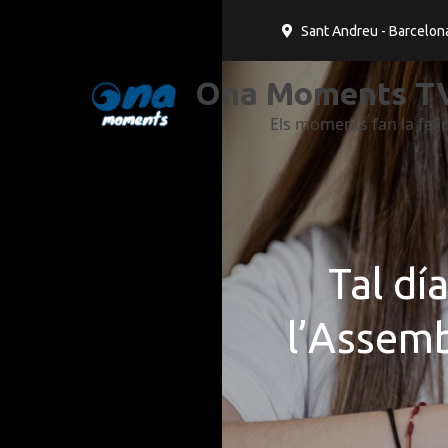
Sant Andreu - Barcelon
Ona Moments TV
Els moments fan la felic
Tal dí
l’Assemb