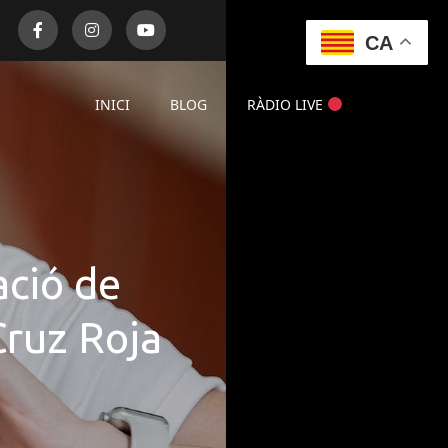
CA
INICI
BLOG
RÀDIO LIVE
ació de
Cruz Roja