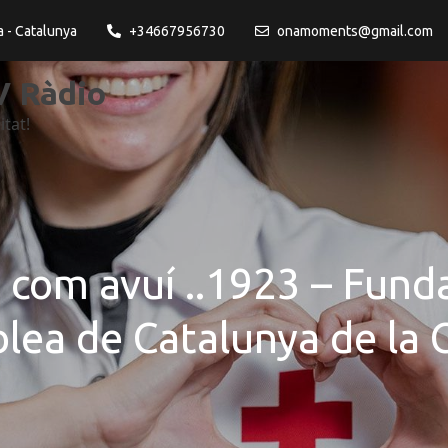
a - Catalunya
+34667956730
onamoments@gmail.com
 Ràdio
itat!
a com avuí ..1923 – Fund
lea de Catalunya de la 