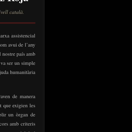
vell català.
arxa assistencial
 com avui de l’any
al nostre país amb
 va ser un simple
ajuda humanitària
eraven de manera
t que exigien les
blir un òrgan de
cors amb criteris