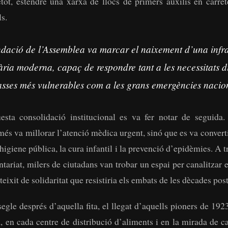
retot, estendre una xarxa de llocs de primers auxilis en carret
ls.
dació de l’Assemblea va marcar el naixement d’una infr
ria moderna, capaç de respondre tant a les necessitats di
asses més vulnerables com a les grans emergències nacio
esta consolidació institucional es va fer notar de seguida
és va millorar l’atenció mèdica urgent, sinó que es va convert
higiene pública, la cura infantil i la prevenció d’epidèmies. A t
ntariat, milers de ciutadans van trobar un espai per canalitzar
 teixit de solidaritat que resistiria els embats de les dècades post
egle després d’aquella fita, el llegat d’aquells pioners de 192
 en cada centre de distribució d’aliments i en la mirada de c