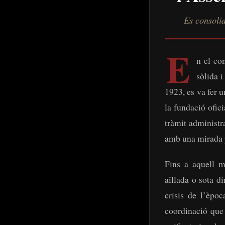
Es consolid
E
n el con
Ves al
sòlida i
contingut
1923, es va fer u
la fundació ofic
tràmit administr
amb una mirada pr
Fins a aquell m
aïllada o sota d
crisis de l’èpo
coordinació que 