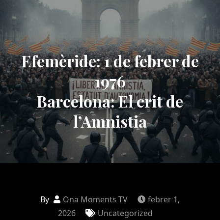
Efemèride: 1 de febrer de
1976
Barcelona: El crit de
l’Amnistia
By
Ona Moments TV
febrer 1,
2026
Uncategorized