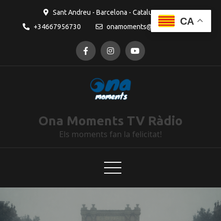
Sant Andreu - Barcelona - Catalunya
CA
+34667956730
onamoments@gmail.com
Ona Moments TV Ràdio
Els moments fan la felicitat!