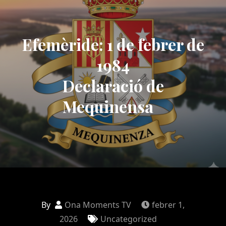
Efemèride: 1 de febrer de
1984
Declaració de
Mequinensa
By
Ona Moments TV
febrer 1,
2026
Uncategorized