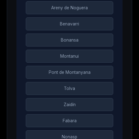
Areny de Noguera
Benavarri
Bonansa
Montanui
Pont de Montanyana
Tolva
Zaidín
Fabara
Nonasp