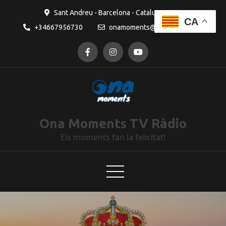
Sant Andreu - Barcelona - Catalunya
CA
+34667956730
onamoments@gmail.com
Ona Moments TV Ràdio
Els moments fan la felicitat!