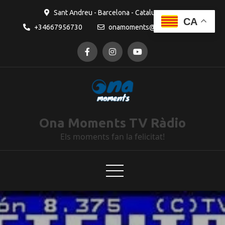
Sant Andreu - Barcelona - Catalunya
CA
+34667956730
onamoments@gmail.com
Ona Moments TV Ràdio
Els moments fan la felicitat!