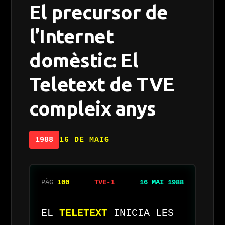
El precursor de
l’Internet
domèstic: El
Teletext de TVE
compleix anys
1988
16 DE MAIG
PÀG
100
TVE-1
16 MAI 1988
EL
TELETEXT
INICIA LES