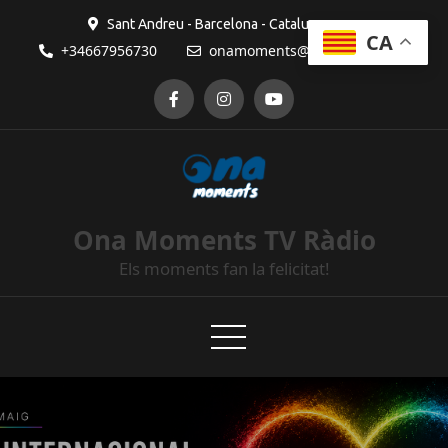
Sant Andreu - Barcelona - Catalunya
CA
+34667956730
onamoments@gmail.com
Ona Moments TV Ràdio
Els moments fan la felicitat!