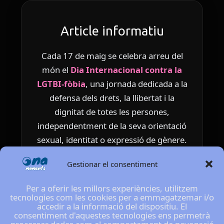
Article informatiu
Cada 17 de maig se celebra arreu del
món el
Dia Internacional contra la
LGTBI-fòbia
, una jornada dedicada a la
defensa dels drets, la llibertat i la
dignitat de totes les persones,
independentment de la seva orientació
sexual, identitat o expressió de gènere.
Aquesta data no és casual. El 17 de
Gestionar el consentiment
maig de 1990, l’OMS va retirar
Per a oferir les millors experiències, utilitzem
oficialment l’homosexualitat de la seva
tecnologies com les cookies per a emmagatzemar i/o
classificació de trastorns mentals,
accedir a la informació del dispositiu. El
consentiment d'aquestes tecnologies ens permetrà
reconeixent que no es tractava d’una