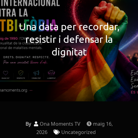
Una data per recordar,
resistir i defensar la
dignitat
By
Ona Moments TV
maig 16,
2026
Uncategorized