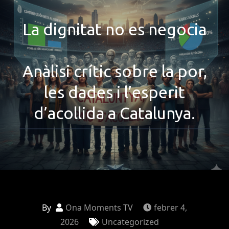
La dignitat no es negocia
Anàlisi crític sobre la por,
les dades i l’esperit
d’acollida a Catalunya.
By
Ona Moments TV
febrer 4,
2026
Uncategorized