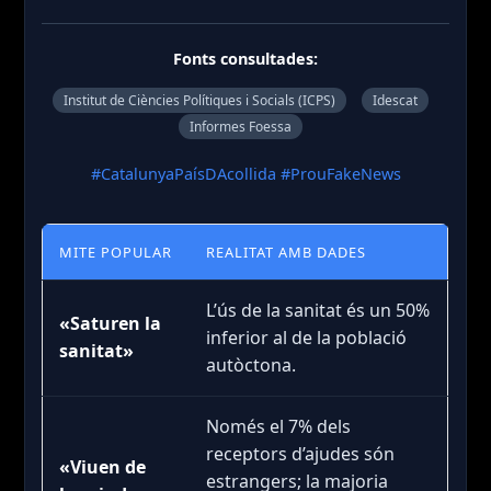
Fonts consultades:
Institut de Ciències Polítiques i Socials (ICPS)
Idescat
Informes Foessa
#CatalunyaPaísDAcollida #ProuFakeNews
MITE POPULAR
REALITAT AMB DADES
L’ús de la sanitat és un 50%
«Saturen la
inferior al de la població
sanitat»
autòctona.
Només el 7% dels
receptors d’ajudes són
«Viuen de
estrangers; la majoria