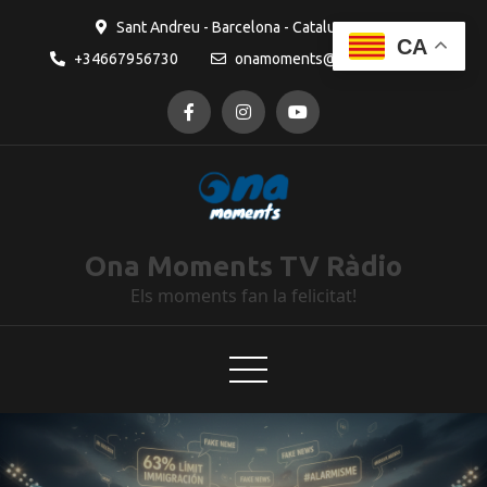
Sant Andreu - Barcelona - Catalunya
CA
+34667956730
onamoments@gmail.com
Ona Moments TV Ràdio
Els moments fan la felicitat!