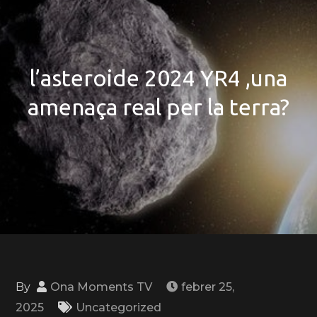
l’asteroide 2024 YR4 ,una
amenaça real per la terra?
By
Ona Moments TV
febrer 25,
2025
Uncategorized