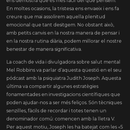
ens demostra que és més fàcil del que pensem.
En moltes ocasions, la tristesa ens envaeix i ens fa
creure que mai assolirem aquella plenitud
emocional que tant desitgem. No obstant això,
amb petits canvis en la nostra manera de pensar i
en la nostra rutina diària, podem millorar el nostre
benestar de manera significativa.
La coach de vida i divulgadora sobre salut mental
Mel Robbins va parlar d’aquesta qüestió en el seu
pódcast amb la psiquiatra Judith Joseph. Aquesta
última va compartir algunes estratègies
fonamentades en investigacions científiques que
poden ajudar-nos a ser més feliços. Són tècniques
senzilles, fàcils de recordar i totes tenen un
denominador comú: comencen amb la lletra V.
Per aquest motiu, Joseph les ha batejat com les «5