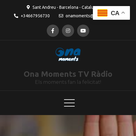
contingut
Sant Andreu - Barcelona - Catalunya
CA
+34667956730
onamoments@gmail.com
Ona Moments TV Ràdio
Els moments fan la felicitat!