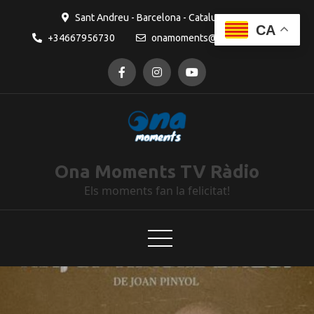
Sant Andreu - Barcelona - Catalunya
CA
+34667956730
onamoments@gmail.com
Ona Moments TV Ràdio
Els moments fan la felicitat!