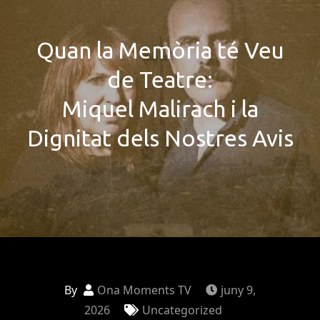
Quan la Memòria té Veu
de Teatre:
Miquel Malirach i la
Dignitat dels Nostres Avis
By
Ona Moments TV
juny 9,
2026
Uncategorized