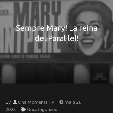
Sempre Mary! La reina
del Paral·lel!
By
Ona Moments TV
maig 21,
2025
Uncategorized