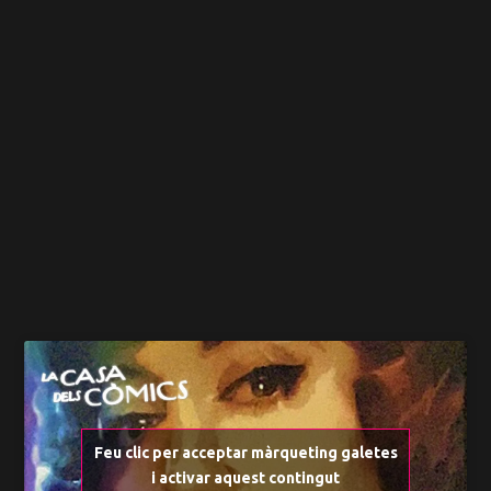
Feu clic per acceptar màrqueting galetes
i activar aquest contingut