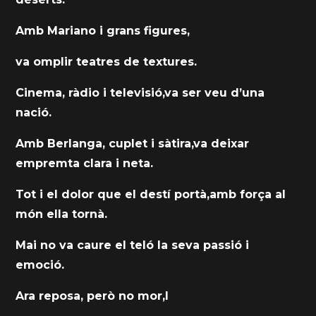
Amb Mariano i grans figures,
va omplir teatres de textures.
Cinema, ràdio i televisió,va ser veu d’una
nació.
Amb Berlanga, cuplet i sàtira,va deixar
empremta clara i neta.
Tot i el dolor que el destí portà,amb força al
món ella tornà.
Mai no va caure el teló la seva passió i
emoció.
Ara reposa, però no mor,l