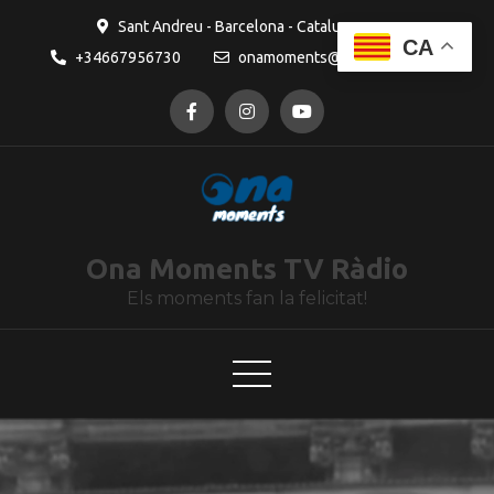
contingut
Sant Andreu - Barcelona - Catalunya
CA
+34667956730
onamoments@gmail.com
Ona Moments TV Ràdio
Els moments fan la felicitat!