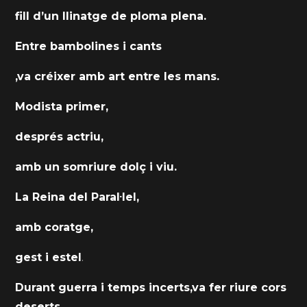
fill d’un llinatge de ploma plena.
Entre bambolines i cants
,va créixer amb art entre les mans.
Modista primer,
després actriu,
amb un somriure dolç i viu.
La Reina del Paral·lel,
amb coratge,
gest i estel
.
Durant guerra i temps incerts,va fer riure cors
deserts.