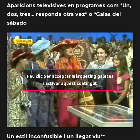
Aparicions televisives en programes com *Un,
dos, tres… responda otra vez* o *Galas del
sábado
Feu clic per acceptar màrqueting galetes
i activar aquest contingut
Un estil inconfusible i un llegat viu**